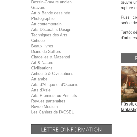
Dessin-Gravure ancien
œuvre un 
Gravure
rupture e
Art & Bande dessinée
Füssli cr
Photographie
scène de 
Art contemporain
Arts Décoratifs Design
Tantôt dé
Techniques des Arts
d’artistes
Critique
Beaux livres
Diane de Selliers
Citadelles & Mazenod
Art & Nature
Civilisations
Antiquité & Civilisations
Art arabe
Arts d'Afrique et d'Océanie
Arts d'Asie
Arts Premiers ou Primitifs
Revues partenaires
Füssli, 
Revue Médium
fantasti
Les Cahiers de l'ACSEL
LETTRE D'INFORMATION