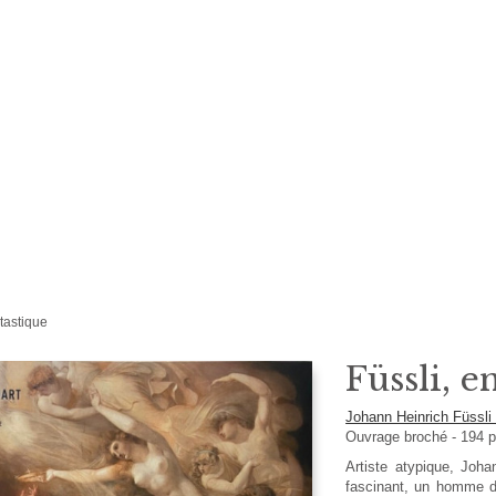
ntastique
Füssli, e
Johann Heinrich Füssl
Ouvrage broché
-
194
p
Artiste atypique, Joha
fascinant, un homme d