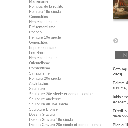
Maniérisme
Peintres de la réalité
Peinture 18e siècle
Généralités
Néo-classicisme
Pré-romantisme
Rococo
Peinture 19e siècle
Généralités
Impressionnisme
Les Nabis
EN
Néo-classicisme
Orientalisme
Romantisme
Catalogu
Symbolisme
2023).
Peinture 20e siècle
Peintre d
Architecture
sublime, 
Sculpture
Sculpture 20e siècle et contemporaine
Initialem
Sculpture ancienne
Academy, 
Sculpture du 19e siècle
Sculpture Bronze
Füssli p
Dessin Gravure
développe
Dessin-Gravure 19e siècle
Dessin-Gravure 20e siècle et contemporain
Bien qu’i