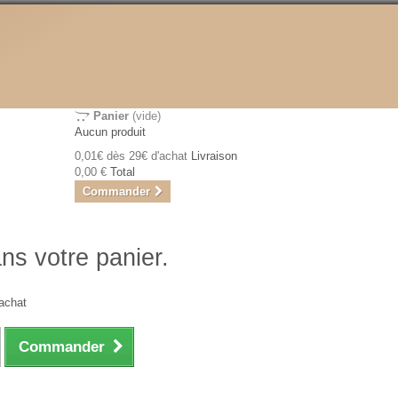
Panier
(vide)
Aucun produit
0,01€ dès 29€ d'achat
Livraison
0,00 €
Total
Commander
ans votre panier.
achat
Commander