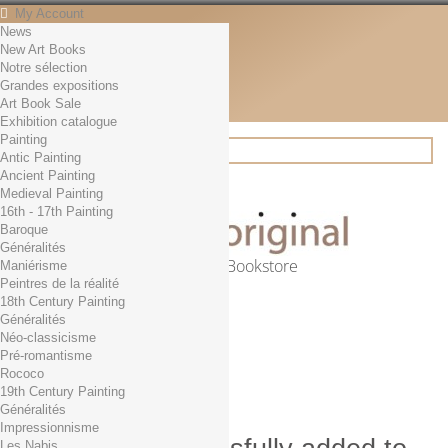
My Account
News
Contact
New Art Books
English
Notre sélection
English
Grandes expositions
Français
Art Book Sale
News
Exhibition catalogue
Painting
Antic Painting
Ancient Painting
Search
Medieval Painting
16th - 17th Painting
Baroque
Généralités
Online Art Bookstore
Maniérisme
Peintres de la réalité
Cart
(empty)
18th Century Painting
No products
Généralités
Néo-classicisme
Free shipping!
Shipping
Pré-romantisme
0,00 €
Total
Rococo
Check out
19th Century Painting
Généralités
Impressionnisme
Les Nabis