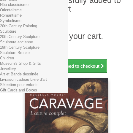
Product successfully added to
Néo-classicisme
your shopping cart
Orientalisme
Romantisme
Quantity
Symbolisme
Total
20th Century Painting
Sculpture
There is 1 item in your cart.
20th Century Sculpture
Sculpture ancienne
Total products (tax incl.)
19th Century Sculpture
Total shipping TTC
Free shipping!
Sculpture Bronze
Total (tax incl.)
Children
Museum's Shop & Gifts
Continue shopping
Proceed to checkout
Jewellery
Art et Bande dessinée
Livraison cadeau Livre d'art
Sélection pour enfants
Gift Cards and Boxes