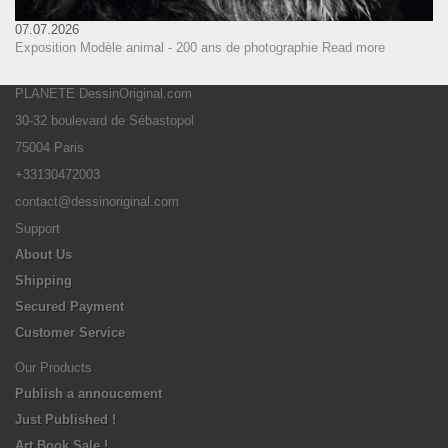
07.07.2026
Exposition Modèle animal - 200 ans de photographie
Read more
PLANETE DessinOriginal.com
30-32 boulevard de Sébastopol
75004 Paris
+33130472003
contact@dessinoriginal.com
Support
About Us
Shipping
Secured Payment
Customer Service
Our Products
Publish a annoucement
Just Published !
Art Book Sale !