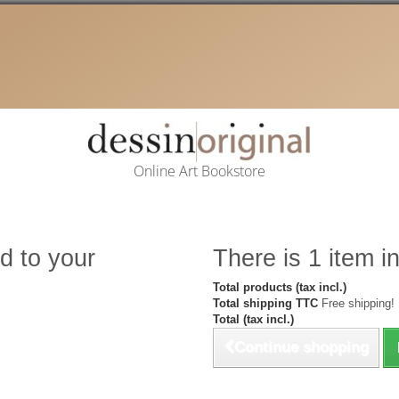
Online Art Bookstore
d to your
There is 1 item in
Total products (tax incl.)
Total shipping TTC
Free shipping!
Total (tax incl.)
Continue shopping