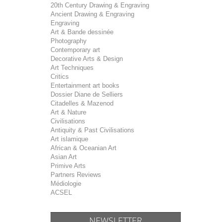
20th Century Drawing & Engraving
Ancient Drawing & Engraving
Engraving
Art & Bande dessinée
Photography
Contemporary art
Decorative Arts & Design
Art Techniques
Critics
Entertainment art books
Dossier Diane de Selliers
Citadelles & Mazenod
Art & Nature
Civilisations
Antiquity & Past Civilisations
Art islamique
African & Oceanian Art
Asian Art
Primive Arts
Partners Reviews
Médiologie
ACSEL
NEWSLETTER