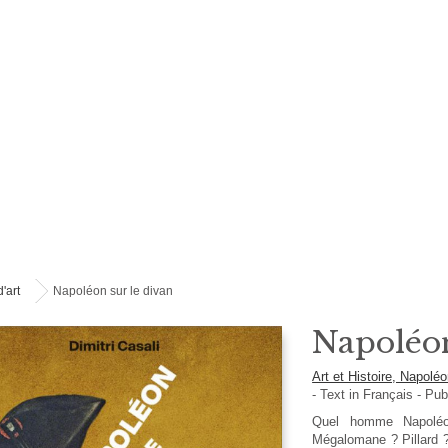
'art
Napoléon sur le divan
Napoléon
Art et Histoire, Napolé
-
Text in
Français
- Pub
Quel homme Napoléon
Mégalomane ? Pillard ?