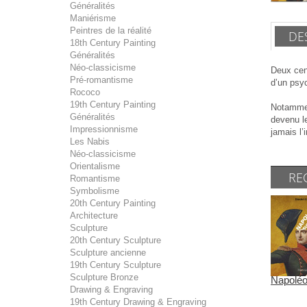
Généralités
Maniérisme
Peintres de la réalité
DE
18th Century Painting
Généralités
Néo-classicisme
Deux cen
Pré-romantisme
d’un psyc
Rococo
19th Century Painting
Notamment
Généralités
devenu le
Impressionnisme
jamais l’
Les Nabis
Néo-classicisme
Orientalisme
RE
Romantisme
Symbolisme
20th Century Painting
Architecture
Sculpture
20th Century Sculpture
Sculpture ancienne
19th Century Sculpture
Sculpture Bronze
Napoléo
Drawing & Engraving
19th Century Drawing & Engraving