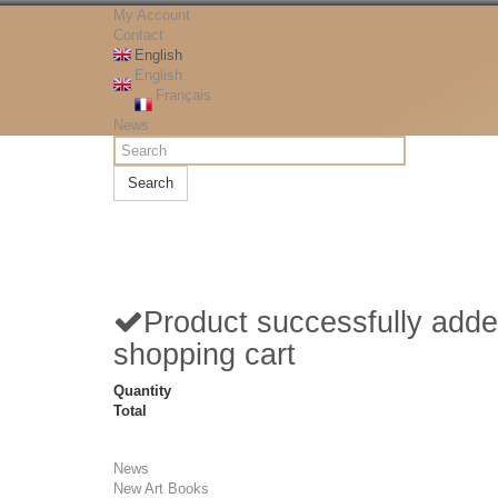
My Account
Contact
English
English
Français
News
Search
Product successfully adde
shopping cart
Quantity
Total
News
New Art Books