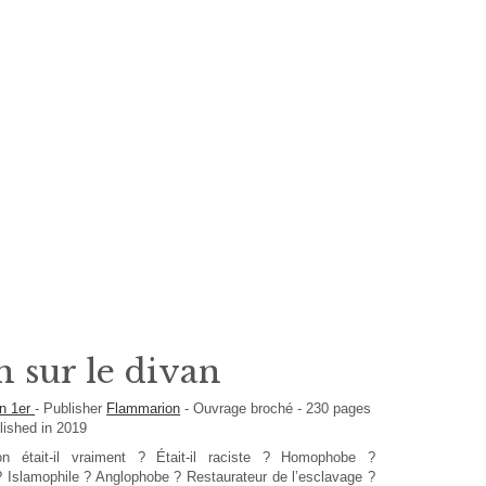
 sur le divan
on 1er
-
Publisher
Flammarion
-
Ouvrage broché
-
230
pages
lished in 2019
 était-il vraiment ? Était-il raciste ? Homophobe ?
 Islamophile ? Anglophobe ? Restaurateur de l’esclavage ?