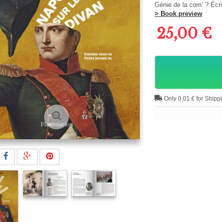
Génie de la com’ ? Écr
> Book preview
25,00 €
Only 0,01 € for Shipp