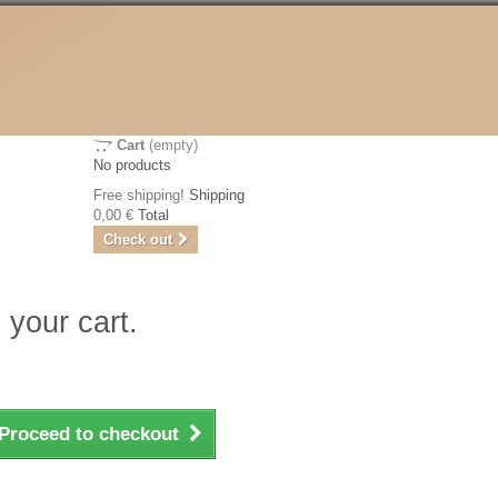
Cart
(empty)
No products
Free shipping!
Shipping
0,00 €
Total
Check out
 your cart.
Proceed to checkout