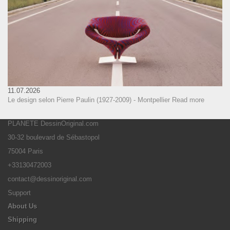
11.07.2026
Le design selon Pierre Paulin (1927-2009) - Montpellier
Read more
PLANETE DessinOriginal.com
30-32 boulevard de Sébastopol
75004 Paris
+33130472003
contact@dessinoriginal.com
Support
About Us
Shipping