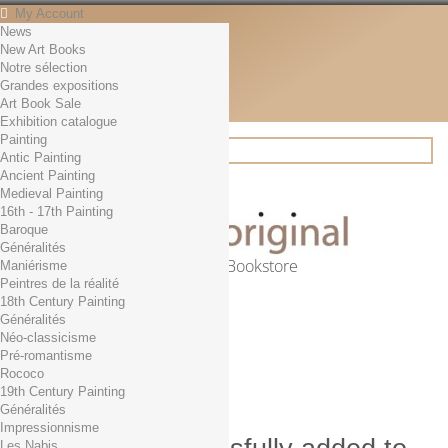
My Account
News
Contact
New Art Books
English
Notre sélection
English
Grandes expositions
Français
Art Book Sale
News
Exhibition catalogue
Painting
Antic Painting
Ancient Painting
Search
Medieval Painting
16th - 17th Painting
Baroque
Généralités
Online Art Bookstore
Maniérisme
Peintres de la réalité
Cart
(empty)
18th Century Painting
No products
Généralités
Néo-classicisme
Free shipping!
Shipping
Pré-romantisme
0,00 €
Total
Rococo
Check out
19th Century Painting
Généralités
Impressionnisme
Les Nabis