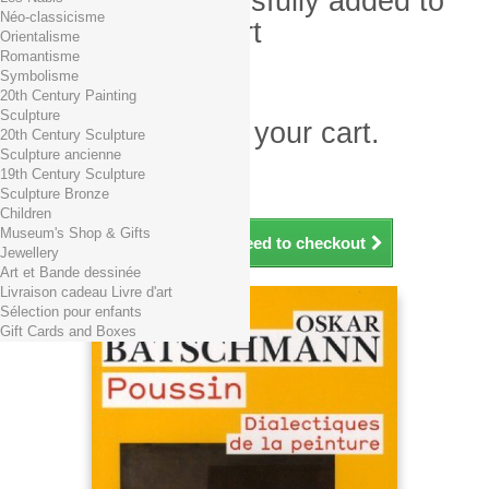
Product successfully added to
Néo-classicisme
your shopping cart
Orientalisme
Romantisme
Quantity
Symbolisme
Total
20th Century Painting
Sculpture
There is 1 item in your cart.
20th Century Sculpture
Sculpture ancienne
Total products (tax incl.)
19th Century Sculpture
Total shipping TTC
Free shipping!
Sculpture Bronze
Total (tax incl.)
Children
Museum's Shop & Gifts
Continue shopping
Proceed to checkout
Jewellery
Art et Bande dessinée
Livraison cadeau Livre d'art
Sélection pour enfants
Gift Cards and Boxes