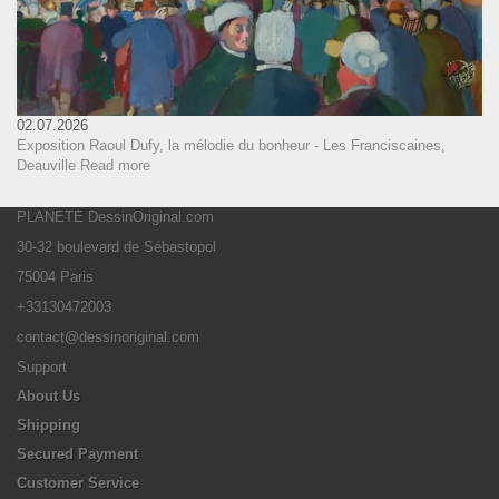
02.07.2026
Exposition Raoul Dufy, la mélodie du bonheur - Les Franciscaines,
Deauville
Read more
PLANETE DessinOriginal.com
30-32 boulevard de Sébastopol
75004 Paris
+33130472003
contact@dessinoriginal.com
Support
About Us
Shipping
Secured Payment
Customer Service