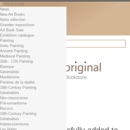
My Account
News
Contact
New Art Books
English
Notre sélection
English
Grandes expositions
Français
Art Book Sale
News
Exhibition catalogue
Painting
Antic Painting
Ancient Painting
Search
Medieval Painting
16th - 17th Painting
Baroque
Généralités
Online Art Bookstore
Maniérisme
Peintres de la réalité
Cart
(empty)
18th Century Painting
No products
Généralités
Néo-classicisme
Free shipping!
Shipping
Pré-romantisme
0,00 €
Total
Rococo
Check out
19th Century Painting
Généralités
Impressionnisme
Les Nabis