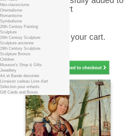
Product successfully added to
Néo-classicisme
your shopping cart
Orientalisme
Romantisme
Quantity
Symbolisme
Total
20th Century Painting
Sculpture
There is 1 item in your cart.
20th Century Sculpture
Sculpture ancienne
Total products (tax incl.)
19th Century Sculpture
Total shipping TTC
Free shipping!
Sculpture Bronze
Total (tax incl.)
Children
Museum's Shop & Gifts
Continue shopping
Proceed to checkout
Jewellery
Art et Bande dessinée
Livraison cadeau Livre d'art
Sélection pour enfants
Gift Cards and Boxes