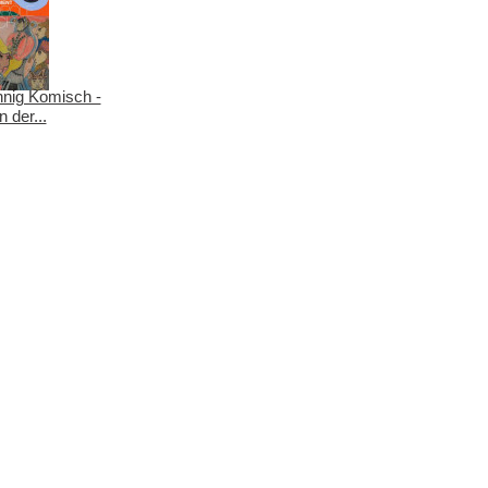
nig Komisch -
 der...