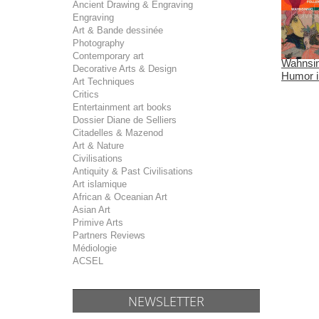
Ancient Drawing & Engraving
Engraving
Art & Bande dessinée
Photography
Contemporary art
Wahnsin
Decorative Arts & Design
Humor in
Art Techniques
Critics
Entertainment art books
Dossier Diane de Selliers
Citadelles & Mazenod
Art & Nature
Civilisations
Antiquity & Past Civilisations
Art islamique
African & Oceanian Art
Asian Art
Primive Arts
Partners Reviews
Médiologie
ACSEL
NEWSLETTER