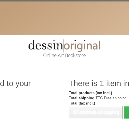
Online Art Bookstore
d to your
There is 1 item in
Total products (tax incl.)
Total shipping TTC
Free shipping!
Total (tax incl.)
Continue shopping