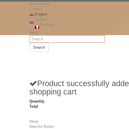
My Account
Contact
English
English
Français
News
Search
Product successfully adde
shopping cart
Quantity
Total
News
New Art Books