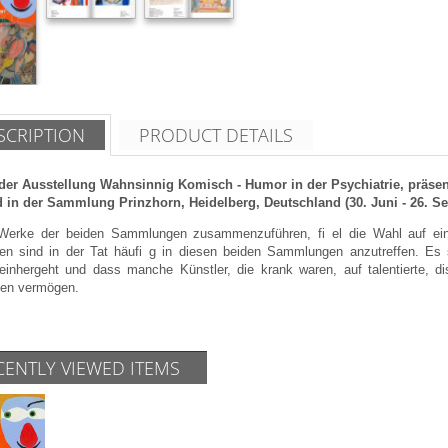
SCRIPTION
PRODUCT DETAILS
der Ausstellung Wahnsinnig Komisch - Humor in der Psychiatrie, präsent
 in der Sammlung Prinzhorn, Heidelberg, Deutschland (30. Juni - 26. S
erke der beiden Sammlungen zusammenzuführen, fi el die Wahl auf ein
ren sind in der Tat häufi g in diesen beiden Sammlungen anzutreffen. Es 
einhergeht und dass manche Künstler, die krank waren, auf talentierte, d
en vermögen.
CENTLY VIEWED ITEMS