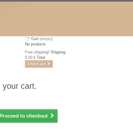
Cart
(empty)
No products
Free shipping!
Shipping
0,00 €
Total
Check out
 your cart.
Proceed to checkout