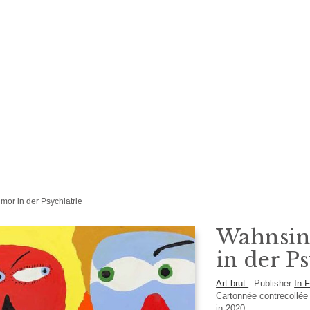
or in der Psychiatrie
Wahnsin
in der P
Art brut
-
Publisher
In F
Cartonnée contrecollé
in 2020