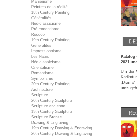
Maniérisme
Peintres de la réalité
18th Century Painting
Généralités
Néo-classicisme
Pré-romantisme
Rococo
19th Century Painting
DE
Généralités
Impressionnisme
Les Nabis
Katalog 
Néo-classicisme
2021 und
Orientalisme
Um die W
Romantisme
Karikatu
Symbolisme
„Drama“ 
20th Century Painting
umzugeh
Architecture
Sculpture
20th Century Sculpture
Sculpture ancienne
RE
19th Century Sculpture
Sculpture Bronze
Drawing & Engraving
19th Century Drawing & Engraving
20th Century Drawing & Engraving