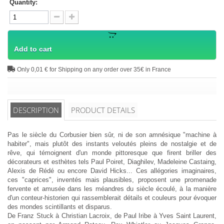
Quantity:
Add to cart
Only 0,01 € for Shipping on any order over 35€ in France
DESCRIPTION
PRODUCT DETAILS
Pas le siècle du Corbusier bien sûr, ni de son amnésique "machine à
habiter", mais plutôt des instants veloutés pleins de nostalgie et de
rêve, qui témoignent d'un monde pittoresque que firent briller des
décorateurs et esthètes tels Paul Poiret, Diaghilev, Madeleine Castaing,
Alexis de Rédé ou encore David Hicks... Ces allégories imaginaires,
ces "caprices", inventés mais plausibles, proposent une promenade
fervente et amusée dans les méandres du siècle écoulé, à la manière
d'un conteur-historien qui rassemblerait détails et couleurs pour évoquer
des mondes scintillants et disparus.
De Franz Stuck à Christian Lacroix, de Paul Iribe à Yves Saint Laurent,