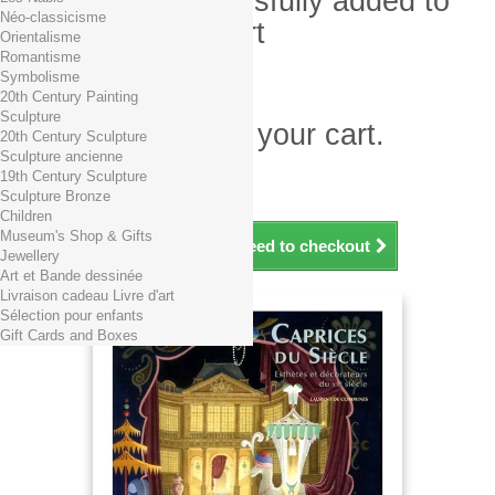
Product successfully added to
Néo-classicisme
your shopping cart
Orientalisme
Romantisme
Quantity
Symbolisme
Total
20th Century Painting
Sculpture
There is 1 item in your cart.
20th Century Sculpture
Sculpture ancienne
Total products (tax incl.)
19th Century Sculpture
Total shipping TTC
Free shipping!
Sculpture Bronze
Total (tax incl.)
Children
Museum's Shop & Gifts
Continue shopping
Proceed to checkout
Jewellery
Art et Bande dessinée
Livraison cadeau Livre d'art
Sélection pour enfants
Gift Cards and Boxes