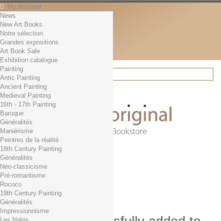
My Account
News
Contact
New Art Books
English
Notre sélection
English
Grandes expositions
Français
Art Book Sale
News
Exhibition catalogue
Painting
Antic Painting
Ancient Painting
Search
Medieval Painting
16th - 17th Painting
Baroque
Généralités
Online Art Bookstore
Maniérisme
Peintres de la réalité
Cart
(empty)
18th Century Painting
No products
Généralités
Néo-classicisme
Free shipping!
Shipping
Pré-romantisme
0,00 €
Total
Rococo
Check out
19th Century Painting
Généralités
Impressionnisme
Les Nabis