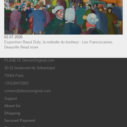
02.07.2026
Exposition Raoul Dufy, la mélodie du bonheur - Les Franciscaines,
Deauville
Read more
PLANETE DessinOriginal.com
30-32 boulevard de Sébastopol
75004 Paris
+33130472003
contact@dessinoriginal.com
Support
About Us
Shipping
Secured Payment