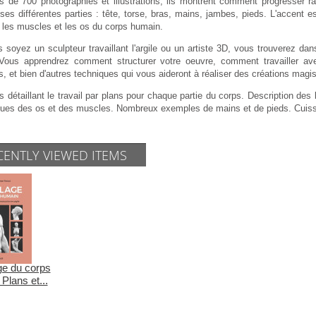
s de 700 photographies et illustrations, ils montrent comment progresser r
ses différentes parties : tête, torse, bras, mains, jambes, pieds. L'accent 
t les muscles et les os du corps humain.
soyez un sculpteur travaillant l'argile ou un artiste 3D, vous trouverez dan
e. Vous apprendrez comment structurer votre oeuvre, comment travailler ave
, et bien d'autres techniques qui vous aideront à réaliser des créations magis
 détaillant le travail par plans pour chaque partie du corps. Description de
ues des os et des muscles. Nombreux exemples de mains et de pieds. Cuisson
CENTLY VIEWED ITEMS
e du corps
Plans et...