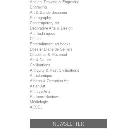
Ancient Drawing & Engraving
Engraving
Art & Bande dessinée
Photography
Contemporary art
Decorative Arts & Design
Art Techniques
Critics
Entertainment art books
Dossier Diane de Selliers
Citadelles & Mazenod
Art & Nature
Civilisations
Antiquity & Past Civilisations
Art islamique
African & Oceanian Art
Asian Art
Primive Arts
Partners Reviews
Médiologie
ACSEL
NEWSLETTER