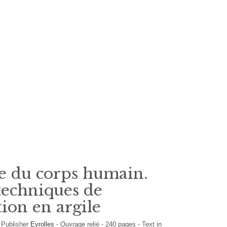
e du corps humain.
 techniques de
tion en argile
-
Publisher
Eyrolles
-
Ouvrage relié
-
240
pages -
Text in