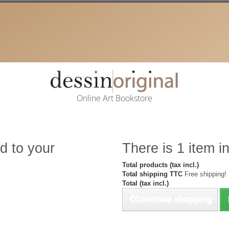
Online Art Bookstore
d to your
There is 1 item in
Total products (tax incl.)
Total shipping TTC
Free shipping!
Total (tax incl.)
Continue shopping