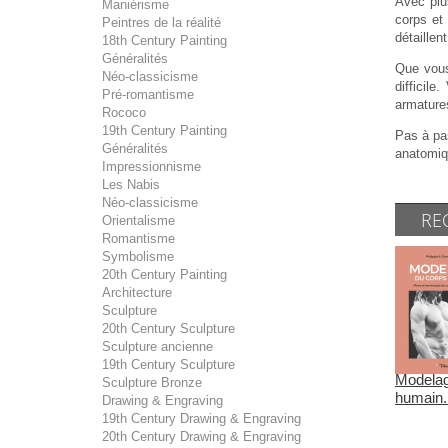
Avec plu
Maniérisme
corps et 
Peintres de la réalité
détaillen
18th Century Painting
Généralités
Que vous 
Néo-classicisme
difficil
Pré-romantisme
armatures
Rococo
19th Century Painting
Pas à pas
Généralités
anatomiq
Impressionnisme
Les Nabis
Néo-classicisme
RE
Orientalisme
Romantisme
Symbolisme
20th Century Painting
Architecture
Sculpture
20th Century Sculpture
Sculpture ancienne
19th Century Sculpture
Modelag
Sculpture Bronze
humain. 
Drawing & Engraving
19th Century Drawing & Engraving
20th Century Drawing & Engraving