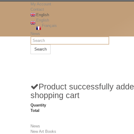
My Account
Contact
English
English
Français
News
Search
Product successfully adde
shopping cart
Quantity
Total
News
New Art Books