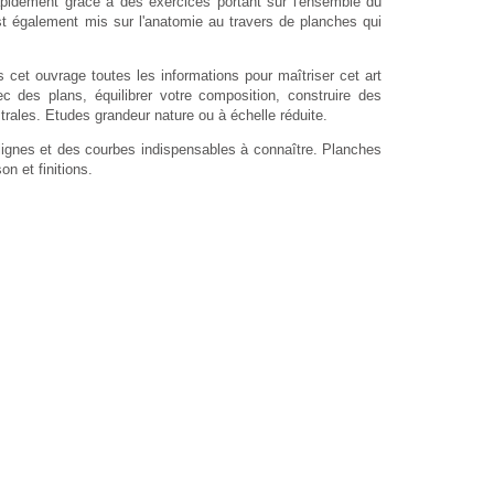
apidement grâce à des exercices portant sur l'ensemble du
est également mis sur l'anatomie au travers de planches qui
s cet ouvrage toutes les informations pour maîtriser cet art
c des plans, équilibrer votre composition, construire des
trales. Etudes grandeur nature ou à échelle réduite.
s lignes et des courbes indispensables à connaître. Planches
 et finitions.