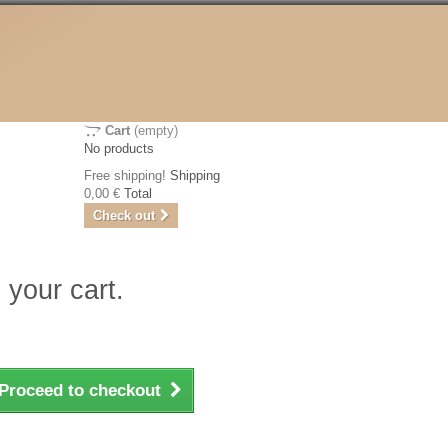
Cart
(empty)
No products
Free shipping!
Shipping
0,00 €
Total
Check out
 your cart.
Proceed to checkout