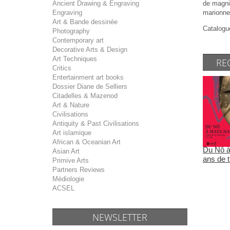
de magnif
Ancient Drawing & Engraving
marionnet
Engraving
Art & Bande dessinée
Catalogu
Photography
Contemporary art
Decorative Arts & Design
Art Techniques
RE
Critics
Entertainment art books
Dossier Diane de Selliers
Citadelles & Mazenod
Art & Nature
Civilisations
Antiquity & Past Civilisations
Art islamique
African & Oceanian Art
Du Nô à
Asian Art
ans de t
Primive Arts
Partners Reviews
Médiologie
ACSEL
NEWSLETTER