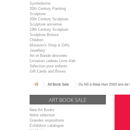
Symbolisme
20th Century Painting
Sculpture
20th Century Sculpture
Sculpture ancienne
19th Century Sculpture
Sculpture Bronze
Children
Museum's Shop & Gifts
Jewellery
Art et Bande dessinée
Livraison cadeau Livre d'art
Sélection pour enfants
Gift Cards and Boxes
Art Book Sale
Du Nô à Mata Hari 2000 ans de t
ART BOOK SALE
New Art Books
Notre sélection
Grandes expositions
Exhibition catalogue