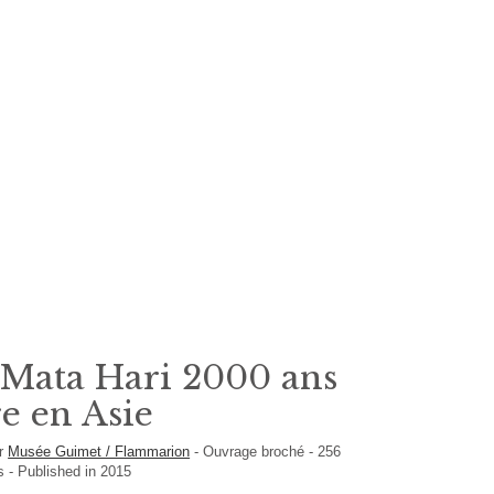
 Mata Hari 2000 ans
re en Asie
er
Musée Guimet / Flammarion
-
Ouvrage broché
-
256
is
- Published in 2015