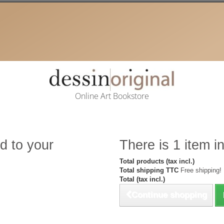
Online Art Bookstore
d to your
There is 1 item in
Total products (tax incl.)
Total shipping TTC
Free shipping!
Total (tax incl.)
Continue shopping