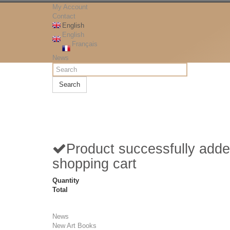
My Account
Contact
English
English
Français
News
Search
Product successfully adde
shopping cart
Quantity
Total
News
New Art Books