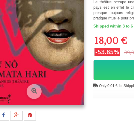
Le théâtre occupe une
pays est en effet le c
presque toujours reli
pratique rituelle pour 
Shipped within 3 to 6
18,00 €
-53.85%
39,
Only 0,01 € for Shipp