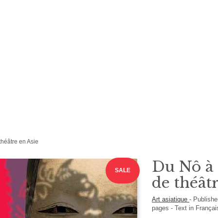
héâtre en Asie
Du Nô à
SALE
de théât
Art asiatique
-
Publish
pages -
Text in
França