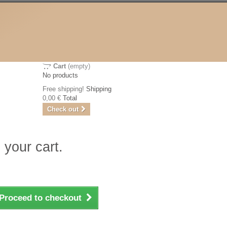
Cart
(empty)
No products
Free shipping!
Shipping
0,00 €
Total
Check out
 your cart.
Proceed to checkout