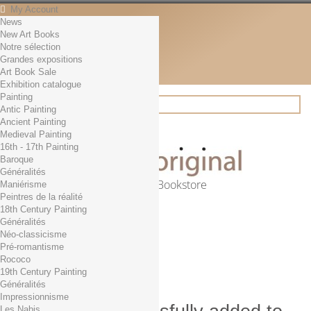
My Account
News
Contact
New Art Books
English
Notre sélection
English
Grandes expositions
Français
Art Book Sale
News
Exhibition catalogue
Painting
Antic Painting
Ancient Painting
Search
Medieval Painting
16th - 17th Painting
Baroque
Généralités
Online Art Bookstore
Maniérisme
Peintres de la réalité
Cart
(empty)
18th Century Painting
No products
Généralités
Néo-classicisme
Free shipping!
Shipping
Pré-romantisme
0,00 €
Total
Rococo
Check out
19th Century Painting
Généralités
Impressionnisme
Les Nabis