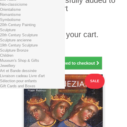
Product successfully added to
Néo-classicisme
your shopping cart
Orientalisme
Romantisme
Quantity
Symbolisme
Total
20th Century Painting
Sculpture
There is 1 item in your cart.
20th Century Sculpture
Sculpture ancienne
Total products (tax incl.)
19th Century Sculpture
Total shipping TTC
Free shipping!
Sculpture Bronze
Total (tax incl.)
Children
Museum's Shop & Gifts
Continue shopping
Proceed to checkout
Jewellery
Art et Bande dessinée
Livraison cadeau Livre d'art
Sélection pour enfants
SALE
Gift Cards and Boxes