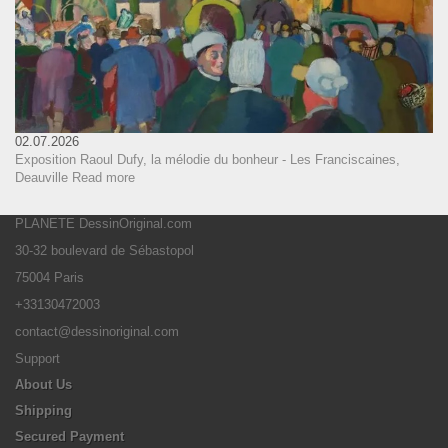
02.07.2026
Exposition Raoul Dufy, la mélodie du bonheur - Les Franciscaines,
Deauville
Read more
PLANETE DessinOriginal.com
30-32 boulevard de Sébastopol
75004 Paris
+33130472003
contact@dessinoriginal.com
Support
About Us
Shipping
Secured Payment