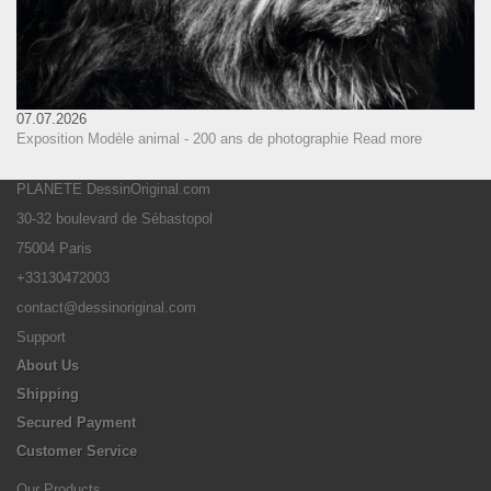
07.07.2026
Exposition Modèle animal - 200 ans de photographie
Read more
PLANETE DessinOriginal.com
30-32 boulevard de Sébastopol
75004 Paris
+33130472003
contact@dessinoriginal.com
Support
About Us
Shipping
Secured Payment
Customer Service
Our Products