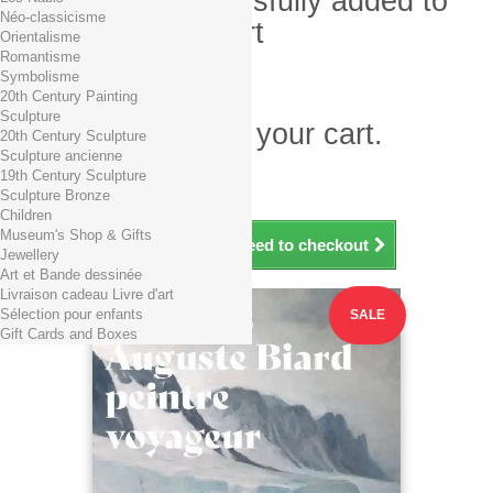
Product successfully added to
Néo-classicisme
your shopping cart
Orientalisme
Romantisme
Quantity
Symbolisme
Total
20th Century Painting
Sculpture
There is 1 item in your cart.
20th Century Sculpture
Sculpture ancienne
Total products (tax incl.)
19th Century Sculpture
Total shipping TTC
Free shipping!
Sculpture Bronze
Total (tax incl.)
Children
Museum's Shop & Gifts
Continue shopping
Proceed to checkout
Jewellery
Art et Bande dessinée
Livraison cadeau Livre d'art
Sélection pour enfants
SALE
Gift Cards and Boxes