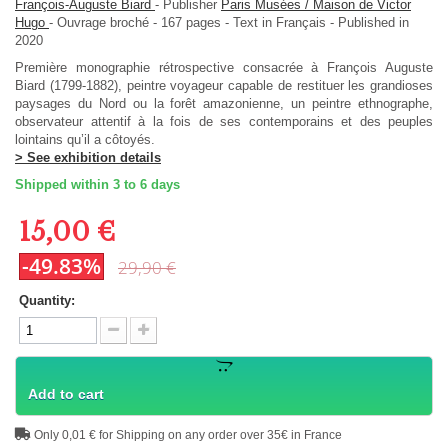
François-Auguste Biard
-
Publisher
Paris Musées / Maison de Victor
Hugo
-
Ouvrage broché
-
167
pages -
Text in
Français
- Published in
2020
Première monographie rétrospective consacrée à François Auguste
Biard (1799-1882), peintre voyageur capable de restituer les grandioses
paysages du Nord ou la forêt amazonienne, un peintre ethnographe,
observateur attentif à la fois de ses contemporains et des peuples
lointains qu’il a côtoyés.
> See exhibition details
Shipped within 3 to 6 days
15,00 €
-49.83%
29,90 €
Quantity:
Add to cart
Only 0,01 € for Shipping on any order over 35€ in France