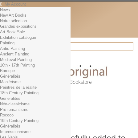
My Account
News
Contact
New Art Books
English
Notre sélection
English
Grandes expositions
Français
Art Book Sale
News
Exhibition catalogue
Painting
Antic Painting
Ancient Painting
Search
Medieval Painting
16th - 17th Painting
Baroque
Généralités
Online Art Bookstore
Maniérisme
Peintres de la réalité
Cart
(empty)
18th Century Painting
No products
Généralités
Néo-classicisme
Free shipping!
Shipping
Pré-romantisme
0,00 €
Total
Rococo
Check out
19th Century Painting
Généralités
Impressionnisme
Les Nabis