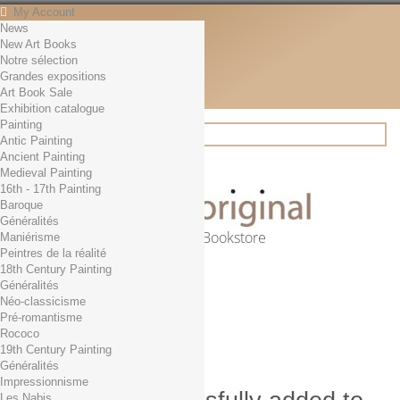
My Account
News
Contact
New Art Books
English
Notre sélection
English
Grandes expositions
Français
Art Book Sale
News
Exhibition catalogue
Painting
Antic Painting
Ancient Painting
Search
Medieval Painting
16th - 17th Painting
Baroque
Généralités
Online Art Bookstore
Maniérisme
Peintres de la réalité
Cart
(empty)
18th Century Painting
No products
Généralités
Néo-classicisme
Free shipping!
Shipping
Pré-romantisme
0,00 €
Total
Rococo
Check out
19th Century Painting
Généralités
Impressionnisme
Les Nabis