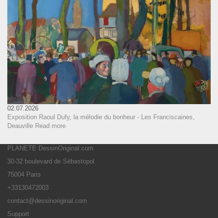
02.07.2026
Exposition Raoul Dufy, la mélodie du bonheur - Les Franciscaines,
Deauville
Read more
PLANETE DessinOriginal.com
30-32 boulevard de Sébastopol
75004 Paris
+33130472003
contact@dessinoriginal.com
Support