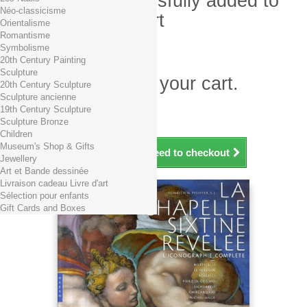
Product successfully added to
Néo-classicisme
your shopping cart
Orientalisme
Romantisme
Quantity
Symbolisme
Total
20th Century Painting
Sculpture
There is 1 item in your cart.
20th Century Sculpture
Sculpture ancienne
Total products (tax incl.)
19th Century Sculpture
Total shipping TTC
Free shipping!
Sculpture Bronze
Total (tax incl.)
Children
Museum's Shop & Gifts
Continue shopping
Proceed to checkout
Jewellery
Art et Bande dessinée
Livraison cadeau Livre d'art
Sélection pour enfants
Gift Cards and Boxes