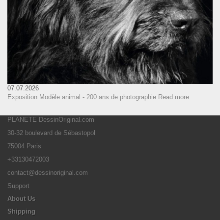
07.07.2026
Exposition Modèle animal - 200 ans de photographie
Read more
PLANETE DessinOriginal.com
30-32 boulevard de Sébastopol
75004 Paris
+33130472003
contact@dessinoriginal.com
Support
About Us
Shipping