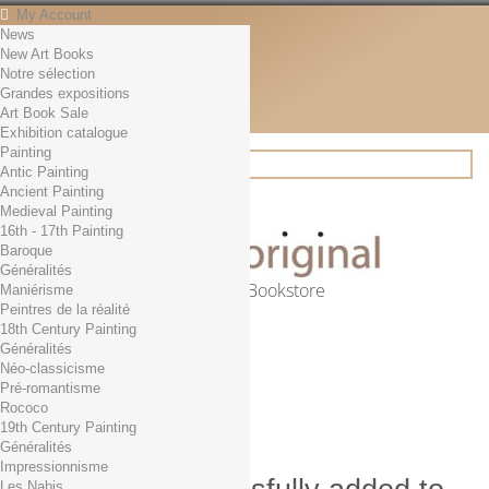
My Account
News
Contact
New Art Books
English
Notre sélection
English
Grandes expositions
Français
Art Book Sale
News
Exhibition catalogue
Painting
Antic Painting
Ancient Painting
Search
Medieval Painting
16th - 17th Painting
Baroque
Généralités
Online Art Bookstore
Maniérisme
Peintres de la réalité
Cart
(empty)
18th Century Painting
No products
Généralités
Néo-classicisme
Free shipping!
Shipping
Pré-romantisme
0,00 €
Total
Rococo
Check out
19th Century Painting
Généralités
Impressionnisme
Les Nabis