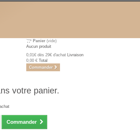
Panier
(vide)
Aucun produit
0,01€ dès 29€ d'achat
Livraison
0,00 €
Total
Commander
ans votre panier.
achat
Commander