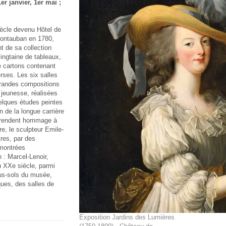
er janvier, 1er mai ;
ècle devenu Hôtel de
Montauban en 1780,
t de sa collection
vingtaine de tableaux,
e cartons contenant
rses. Les six salles
grandes compositions
 jeunesse, réalisées
uelques études peintes
 de la longue carrière
e rendent hommage à
e, le sculpteur Emile-
res, par des
 montrées
 : Marcel-Lenoir,
 XXe siècle, parmi
ous-sols du musée,
ques, des salles de
Exposition Jardins des Lumières