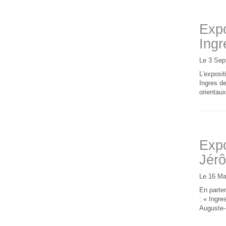
Expo
Ingr
Le 3 Sep
L'exposit
Ingres de
orientaux
Expo
Jérô
Le 16 Ma
En parte
: « Ingr
Auguste-