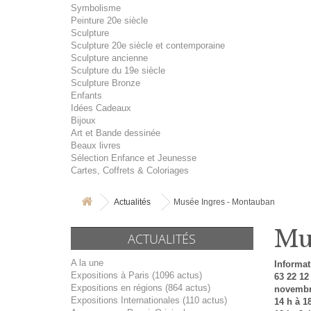
Symbolisme
Peinture 20e siècle
Sculpture
Sculpture 20e siècle et contemporaine
Sculpture ancienne
Sculpture du 19e siècle
Sculpture Bronze
Enfants
Idées Cadeaux
Bijoux
Art et Bande dessinée
Beaux livres
Sélection Enfance et Jeunesse
Cartes, Coffrets & Coloriages
Actualités
Musée Ingres - Montauban
Mu
ACTUALITÉS
A la une
Informat
Expositions à Paris (1096 actus)
63 22 12
Expositions en régions (864 actus)
novembre
Expositions Internationales (110 actus)
14 h à 18