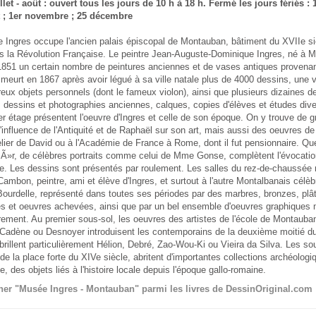
llet - août : ouvert tous les jours de 10 h à 18 h. Fermé les jours fériés : 1
et ; 1er novembre ; 25 décembre
 Ingres occupe l'ancien palais épiscopal de Montauban, bâtiment du XVIIe si
rès la Révolution Française. Le peintre Jean-Auguste-Dominique Ingres, né à 
1851 un certain nombre de peintures anciennes et de vases antiques provenan
l meurt en 1867 après avoir légué à sa ville natale plus de 4000 dessins, une 
ux objets personnels (dont le fameux violon), ainsi que plusieurs dizaines d
 dessins et photographies anciennes, calques, copies d'élèves et études dive
r étage présentent l'oeuvre d'Ingres et celle de son époque. On y trouve de 
l'influence de l'Antiquité et de Raphaël sur son art, mais aussi des oeuvres de
elier de David ou à l'Académie de France à Rome, dont il fut pensionnaire. Q
sÃ»r, de célèbres portraits comme celui de Mme Gonse, complètent l'évocation
iste. Les dessins sont présentés par roulement. Les salles du rez-de-chaussé
mbon, peintre, ami et élève d'Ingres, et surtout à l'autre Montalbanais célèbr
ourdelle, représenté dans toutes ses périodes par des marbres, bronzes, plât
s et oeuvres achevées, ainsi que par un bel ensemble d'oeuvres graphiques
ement. Au premier sous-sol, les oeuvres des artistes de l'école de Montauban
 Cadène ou Desnoyer introduisent les contemporains de la deuxième moitié du
brillent particulièrement Hélion, Debré, Zao-Wou-Ki ou Vieira da Silva. Les s
de la place forte du XIVe siècle, abritent d'importantes collections archéologi
, des objets liés à l'histoire locale depuis l'époque gallo-romaine.
er "Musée Ingres - Montauban" parmi les livres de DessinOriginal.com