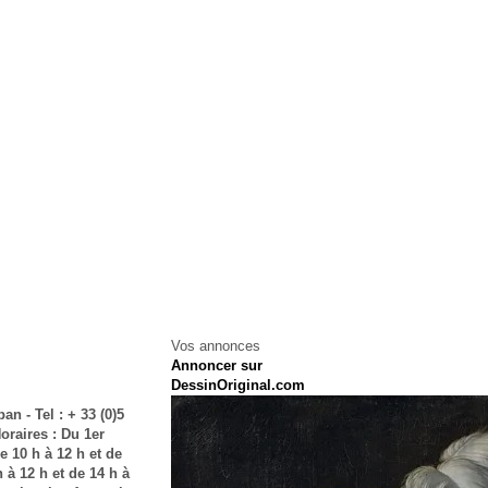
Vos annonces
Annoncer sur
DessinOriginal.com
an - Tel : + 33 (0)5
oraires : Du 1er
e 10 h à 12 h et de
h à 12 h et de 14 h à