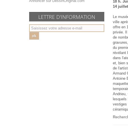
Annoncer sur DessinOriginal.com
18 h. Jui
14 juill
LETTRE D'INFORMATION
Le musée
ville ap
offre en 
privée. I
ok
de nombre
gravures,
du premie
révélant 
dans l'at
et, bien 
de l'art
Armand Ca
Antoine B
maquette
temporair
Andrieu,
lesquels 
vestiges 
céramique
Recherch