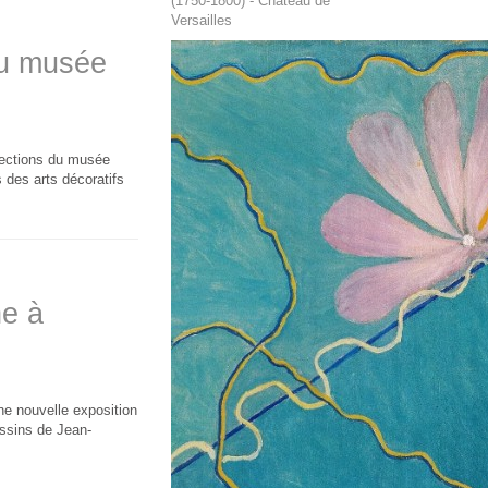
(1750-1800) - Château de
Versailles
du musée
llections du musée
 des arts décoratifs
he à
e nouvelle exposition
ssins de Jean-