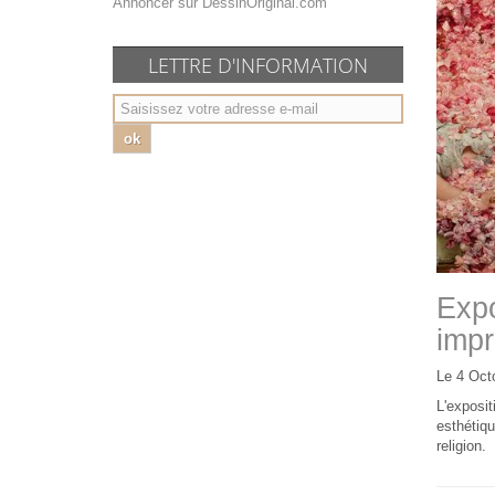
Annoncer sur DessinOriginal.com
LETTRE D'INFORMATION
ok
Expo
impr
Le 4 Oct
L'exposit
esthétiqu
religion.