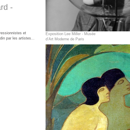
rd -
essionnistes et
Exposition Lee Miller - Musée
in par les artistes...
d’Art Moderne de Paris