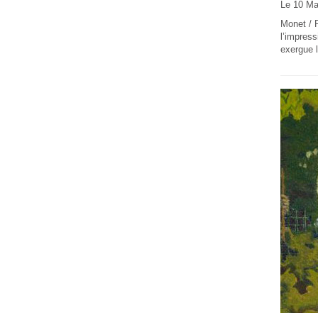
Le 10 Ma
Monet / R
l’impress
exergue l