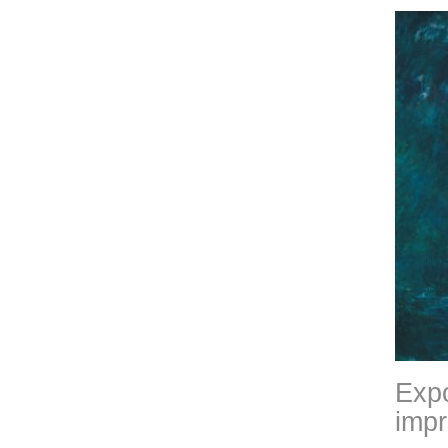
Expo
impr