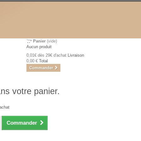
Panier
(vide)
Aucun produit
0,01€ dès 29€ d'achat
Livraison
0,00 €
Total
Commander
ans votre panier.
achat
Commander