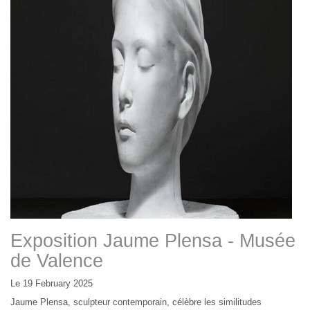
Exposition Jaume Plensa - Musée
de Valence
Le 19 February 2025
Jaume Plensa, sculpteur contemporain, célèbre les similitudes