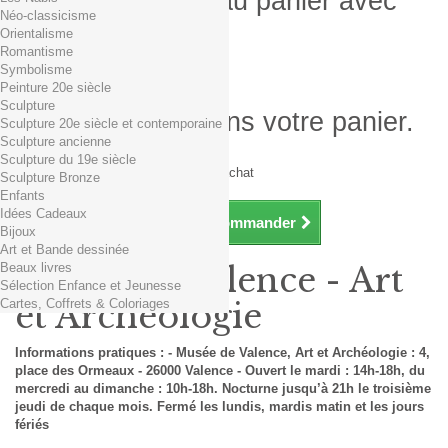
Produit ajouté au panier avec
Néo-classicisme
succès
Orientalisme
Romantisme
Quantité
Symbolisme
Total
Peinture 20e siècle
Sculpture
Il y a 1 produit dans votre panier.
Sculpture 20e siècle et contemporaine
Sculpture ancienne
Total produits TTC
Sculpture du 19e siècle
Frais de port TTC
0,01€ dès 29€ d'achat
Sculpture Bronze
Total TTC
Enfants
Idées Cadeaux
Continuer mes achats
Commander
Bijoux
Art et Bande dessinée
Beaux livres
Musée de Valence - Art
Sélection Enfance et Jeunesse
Cartes, Coffrets & Coloriages
et Archéologie
Informations pratiques : - Musée de Valence, Art et Archéologie : 4,
place des Ormeaux - 26000 Valence - Ouvert le mardi : 14h-18h, du
mercredi au dimanche : 10h-18h. Nocturne jusqu’à 21h le troisième
jeudi de chaque mois. Fermé les lundis, mardis matin et les jours
fériés