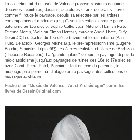
La collection art du musée de Valence propose plusieurs centaines
d'oeuvres - peintures, dessins, sculptures et arts décoratifs -, avec
comme fil rouge le paysage, depuis sa relecture par les artistes
contemporains et modernes jusqu'à son "invention" comme genre
autonome au 16e siècle. Sophie Calle, Joan Mitchell, Hamish Fulton,
Etienne-Martin, Wols ou Simon Hantaï y côtoient André Lhote, Dufy,
Derainâ€¦ Les écoles du 19e siècle traversent le romantisme (Paul
Huet, Delacroix, Georges Michelâ€¦), le pré-impressionnisme (Eugène
Boudin, Stanislas Lépineâ€¦), les écoles réalistes et l'école de Barbizon
(Théodore Rousseau). La "grande galerie" célèbre le paysage, depuis le
néo-classicisme jusqu'aux paysages de ruines des 18e et 17e siècles
avec Corot, Pierre Patel, Pannini... Tout au long du parcours, la
muséographie permet un dialogue entre paysages des collections et
paysages extérieurs.
Rechercher "Musée de Valence - Art et Archéologie" parmi les
livres de DessinOriginal.com