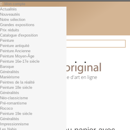
Mon compte
Actualités
Contact
Nouveautés
Français
Notre sélection
English
Grandes expositions
Français
Prix réduits
Actualités
Catalogue d'exposition
Peinture
Peinture antiquité
Peinture Ancienne
Rechercher
Peinture Moyen-Âge
Peinture 16e-17e siècle
Baroque
Généralités
Première librairie d'art en ligne
Maniérisme
Peintres de la réalité
Panier
(vide)
Peinture 18e siècle
Aucun produit
Généralités
Néo-classicisme
0,01€ dès 29€ d'achat
Livraison
Pré-romantisme
0,00 €
Total
Rococo
Commander
Peinture 19e siècle
Généralités
Impressionnisme
Les Nabis