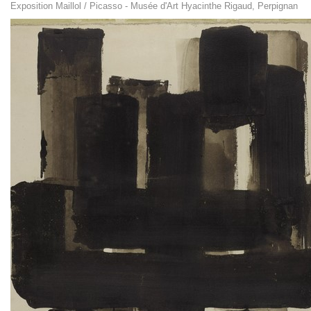
Exposition Maillol / Picasso - Musée d'Art Hyacinthe Rigaud, Perpignan