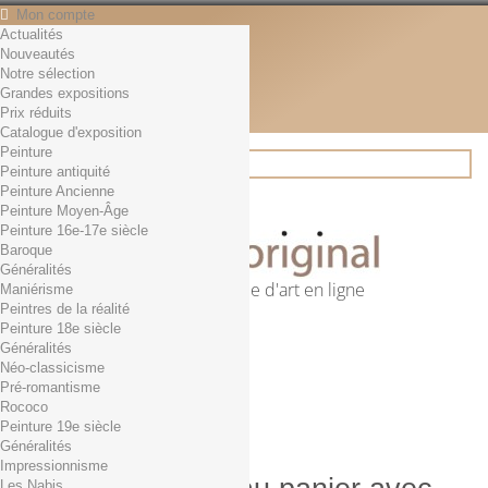
Mon compte
Actualités
Contact
Nouveautés
Français
Notre sélection
English
Grandes expositions
Français
Prix réduits
Actualités
Catalogue d'exposition
Peinture
Peinture antiquité
Peinture Ancienne
Rechercher
Peinture Moyen-Âge
Peinture 16e-17e siècle
Baroque
Généralités
Première librairie d'art en ligne
Maniérisme
Peintres de la réalité
Panier
(vide)
Peinture 18e siècle
Aucun produit
Généralités
Néo-classicisme
0,01€ dès 29€ d'achat
Livraison
Pré-romantisme
0,00 €
Total
Rococo
Commander
Peinture 19e siècle
Généralités
Impressionnisme
Les Nabis