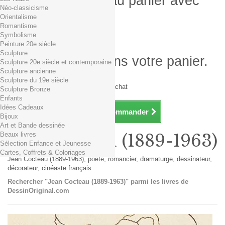
Produit ajouté au panier avec
Néo-classicisme
succès
Orientalisme
Romantisme
Quantité
Symbolisme
Total
Peinture 20e siècle
Sculpture
Il y a 1 produit dans votre panier.
Sculpture 20e siècle et contemporaine
Sculpture ancienne
Total produits TTC
Sculpture du 19e siècle
Frais de port TTC
0,01€ dès 29€ d'achat
Sculpture Bronze
Total TTC
Enfants
Idées Cadeaux
Continuer mes achats
Commander
Bijoux
Art et Bande dessinée
Beaux livres
Jean Cocteau (1889-1963)
Sélection Enfance et Jeunesse
Cartes, Coffrets & Coloriages
Jean Cocteau (1889-1963), poète, romancier, dramaturge, dessinateur,
décorateur, cinéaste français
Rechercher "Jean Cocteau (1889-1963)" parmi les livres de
DessinOriginal.com