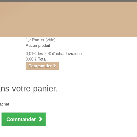
Panier
(vide)
Aucun produit
0,01€ dès 29€ d'achat
Livraison
0,00 €
Total
Commander
ans votre panier.
achat
Commander