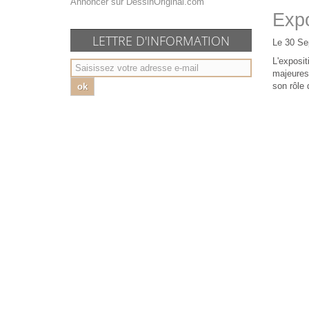
Annoncer sur DessinOriginal.com
Expo
LETTRE D'INFORMATION
Le 30 Se
L'exposit
majeures 
son rôle 
ok