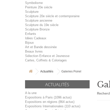
Symbolisme
Peinture 20e siècle
Sculpture
Sculpture 20e siècle et contemporaine
Sculpture ancienne
Sculpture du 19e siècle
Sculpture Bronze
Enfants
Idées Cadeaux
Bijoux
Art et Bande dessinée
Beaux livres
Sélection Enfance et Jeunesse
Cartes, Coffrets & Coloriages
Actualités
Galeries Poirel
Gal
ACTUALITÉS
A la une
Recherch
Expositions à Paris (1096 actus)
Expositions en régions (864 actus)
Expositions Internationales (110 actus)