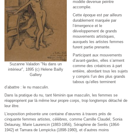
modèle devenue peintre
accomplie.
Cette époque est par ailleurs
durablement marquée par
l’émergence et le
développement de grands
mouvements artistiques,
auxquels les artistes femmes
furent partie prenante.
Participant aux mouvements
d’avant-gardes, elles s’arment
Suzanne Valadon "Nu dans un
comme des créatrices à part
intérieur", 1895 (c) Helene Bailly
entière, abordant tous les sujets
Gallery
y compris l’un des plus grands
tabous qu’elles terminent
d’abattre : le nu masculin.
Dans la pratique du nu, tant féminin que masculin, les femmes se
réapproprient par là même leur propre corps, trop longtemps détaché de
leur être.
L'exposition présente une centaine d’œuvres à travers près de
cinquante femmes artistes, célèbres, comme Camille Claudel, Sonia
Delaunay, Marie Laurencin (1883-1956), Séraphine de Senlis (1864-
1942) et Tamara de Lempicka (1898-1980), et d’autres moins