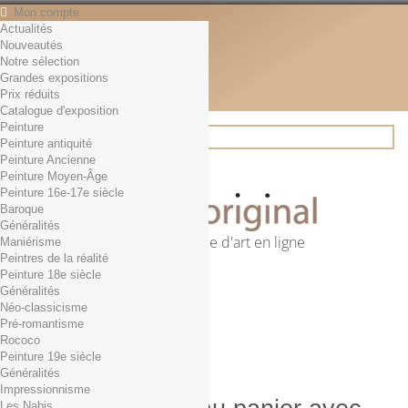
Mon compte
Actualités
Contact
Nouveautés
Français
Notre sélection
English
Grandes expositions
Français
Prix réduits
Actualités
Catalogue d'exposition
Peinture
Peinture antiquité
Peinture Ancienne
Rechercher
Peinture Moyen-Âge
Peinture 16e-17e siècle
Baroque
Généralités
Première librairie d'art en ligne
Maniérisme
Peintres de la réalité
Panier
(vide)
Peinture 18e siècle
Aucun produit
Généralités
Néo-classicisme
0,01€ dès 29€ d'achat
Livraison
Pré-romantisme
0,00 €
Total
Rococo
Commander
Peinture 19e siècle
Généralités
Impressionnisme
Les Nabis