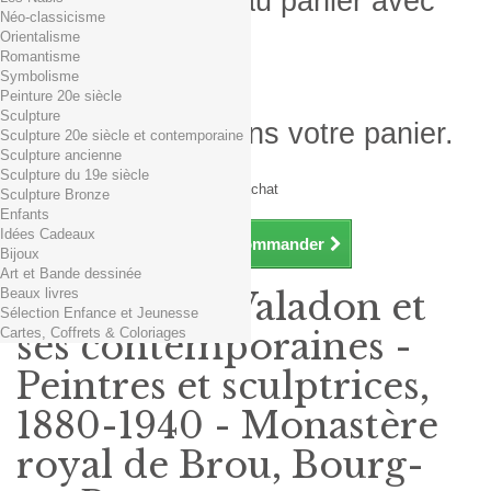
Produit ajouté au panier avec
Néo-classicisme
succès
Orientalisme
Romantisme
Quantité
Symbolisme
Total
Peinture 20e siècle
Sculpture
Il y a 1 produit dans votre panier.
Sculpture 20e siècle et contemporaine
Sculpture ancienne
Total produits TTC
Sculpture du 19e siècle
Frais de port TTC
0,01€ dès 29€ d'achat
Sculpture Bronze
Total TTC
Enfants
Idées Cadeaux
Continuer mes achats
Commander
Bijoux
Art et Bande dessinée
Beaux livres
Exposition Valadon et
Sélection Enfance et Jeunesse
Cartes, Coffrets & Coloriages
ses contemporaines -
Peintres et sculptrices,
1880-1940 - Monastère
royal de Brou, Bourg-