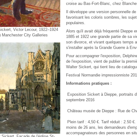
croise au Bas-Fort-Blanc, chez Blanche
Il développe une version personnelle de
favorisant les coloris sombres, les suje
populaires.
Sickert, Victor Lecour, 1922–1924
Alors qu'il avait déjà fréquenté Dieppe e
) Manchester City Galleries
1885 et 1922 une grande partie de sa vie
son divorce, et vivant quelques temps a
s'installer après la Grande Guerre à En
Pour accompagner l'exposition, Delphin
de l'exposition, vient de publier la prem
Walter Sickert, qui tient lieu de catalogu
Festival Normandie impressionniste 201
Informations pratiques :
Exposition Sickert à Dieppe, portraits d'
septembre 2016
Château musée de Dieppe : Rue de Ch
Plein tarif : 4,50 €. Tarif réduit : 2.50 €.
moins de 26 ans, les demandeurs d'empl
accompagnateurs des personnes en situ
 Sickert, Façade de l'église St-