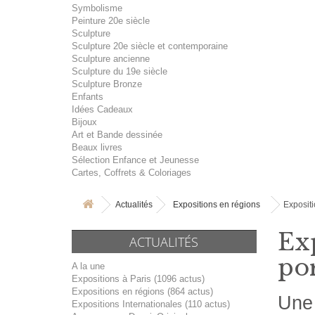
Symbolisme
Peinture 20e siècle
Sculpture
Sculpture 20e siècle et contemporaine
Sculpture ancienne
Sculpture du 19e siècle
Sculpture Bronze
Enfants
Idées Cadeaux
Bijoux
Art et Bande dessinée
Beaux livres
Sélection Enfance et Jeunesse
Cartes, Coffrets & Coloriages
Actualités
Expositions en régions
Expositi
Exp
ACTUALITÉS
por
A la une
Expositions à Paris (1096 actus)
Expositions en régions (864 actus)
Une 
Expositions Internationales (110 actus)