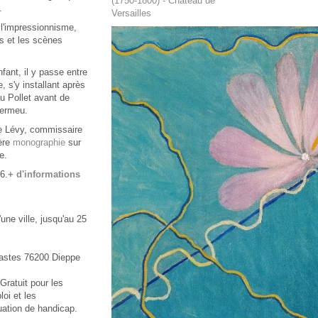
(1750-1800) - Château de
.
Versailles
 l'impressionnisme,
ts et les scènes
nfant, il y passe entre
, s'y installant après
u Pollet avant de
vermeu.
e Lévy, commissaire
ière
monographie
sur
e.
6.
+ d'informations
une ville, jusqu'au 25
astes 76200 Dieppe
 Gratuit pour les
oi et les
ation de handicap.