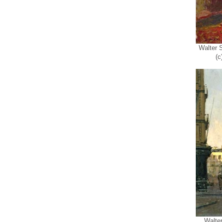
Walter 
(c
Walter