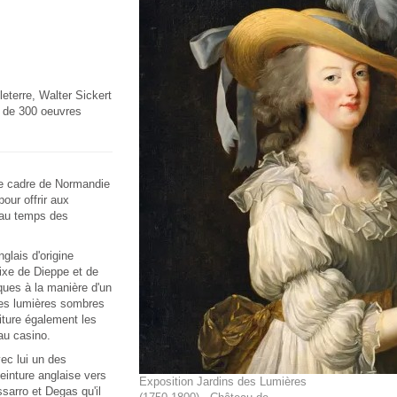
eterre, Walter Sickert
 de 300 oeuvres
le cadre de Normandie
our offrir aux
e au temps des
glais d'origine
olixe de Dieppe et de
ques à la manière d'un
des lumières sombres
aiture également les
au casino.
ec lui un des
peinture anglaise vers
Exposition Jardins des Lumières
ssarro et Degas qu'il