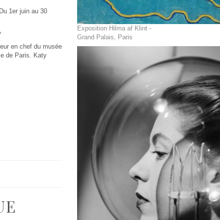
Du 1er juin au 30
Exposition Hilma af Klint -
y
Grand Palais, Paris
teur en chef du musée
le de Paris. Katy
UE