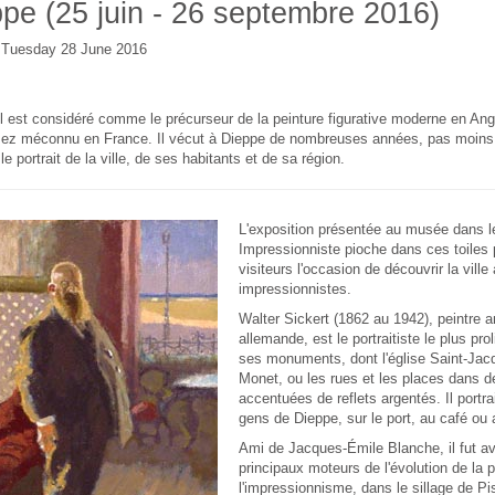
pe (25 juin - 26 septembre 2016)
e Tuesday 28 June 2016
il est considéré comme le précurseur de la peinture figurative moderne en Angl
sez méconnu en France. Il vécut à Dieppe de nombreuses années, pas moins
le portrait de la ville, de ses habitants et de sa région.
L'exposition présentée au musée dans 
Impressionniste pioche dans ces toiles p
visiteurs l'occasion de découvrir la vill
impressionnistes.
Walter Sickert (1862 au 1942), peintre an
allemande, est le portraitiste le plus pr
ses monuments, dont l'église Saint-Jac
Monet, ou les rues et les places dans 
accentuées de reflets argentés. Il portr
gens de Dieppe, sur le port, au café ou 
Ami de Jacques-Émile Blanche, il fut av
principaux moteurs de l'évolution de la 
l'impressionnisme, dans le sillage de Pi