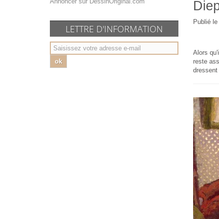
Annoncer sur DessinOriginal.com
Diep
Publié l
LETTRE D'INFORMATION
Alors qu'
ok
reste as
dressent 