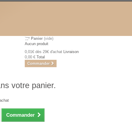
Panier
(vide)
Aucun produit
0,01€ dès 29€ d'achat
Livraison
0,00 €
Total
Commander
ans votre panier.
achat
Commander