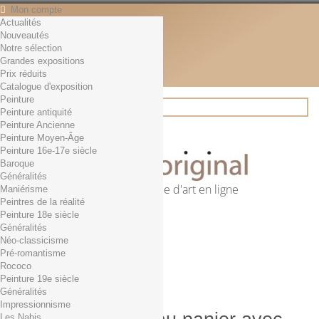
Mon compte
Actualités
Contact
Nouveautés
Français
Notre sélection
English
Grandes expositions
Français
Prix réduits
Actualités
Catalogue d'exposition
Peinture
Peinture antiquité
Peinture Ancienne
Rechercher
Peinture Moyen-Âge
Peinture 16e-17e siècle
Baroque
Généralités
Première librairie d'art en ligne
Maniérisme
Peintres de la réalité
Panier
(vide)
Peinture 18e siècle
Aucun produit
Généralités
Néo-classicisme
0,01€ dès 29€ d'achat
Livraison
Pré-romantisme
0,00 €
Total
Rococo
Commander
Peinture 19e siècle
Généralités
Impressionnisme
Les Nabis