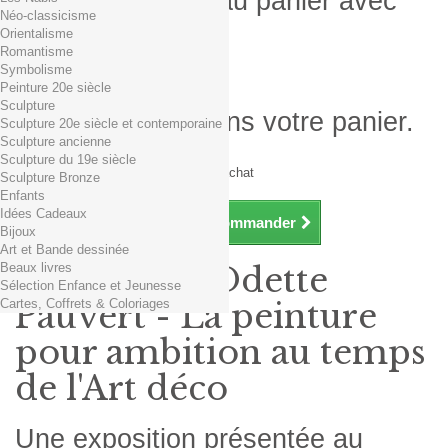
Produit ajouté au panier avec
Néo-classicisme
succès
Orientalisme
Romantisme
Quantité
Symbolisme
Total
Peinture 20e siècle
Sculpture
Il y a 1 produit dans votre panier.
Sculpture 20e siècle et contemporaine
Sculpture ancienne
Total produits TTC
Sculpture du 19e siècle
Frais de port TTC
0,01€ dès 29€ d'achat
Sculpture Bronze
Total TTC
Enfants
Idées Cadeaux
Continuer mes achats
Commander
Bijoux
Art et Bande dessinée
Beaux livres
Exposition Odette
Sélection Enfance et Jeunesse
Cartes, Coffrets & Coloriages
Pauvert - La peinture
pour ambition au temps
de l'Art déco
Une exposition présentée au