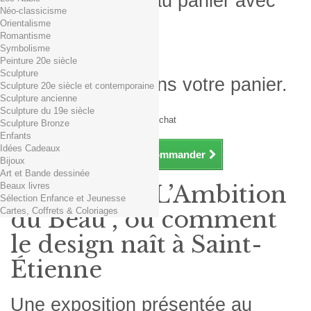
Produit ajouté au panier avec
Néo-classicisme
succès
Orientalisme
Romantisme
Quantité
Symbolisme
Total
Peinture 20e siècle
Sculpture
Il y a 1 produit dans votre panier.
Sculpture 20e siècle et contemporaine
Sculpture ancienne
Total produits TTC
Sculpture du 19e siècle
Frais de port TTC
0,01€ dès 29€ d'achat
Sculpture Bronze
Total TTC
Enfants
Idées Cadeaux
Continuer mes achats
Commander
Bijoux
Art et Bande dessinée
Beaux livres
Exposition "L’Ambition
Sélection Enfance et Jeunesse
Cartes, Coffrets & Coloriages
du Beau", ou comment
le design naît à Saint-
Étienne
Une exposition présentée au