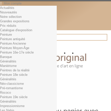
Mon compte
Actualités
Contact
Nouveautés
Français
Notre sélection
English
Grandes expositions
Français
Prix réduits
Actualités
Catalogue d'exposition
Peinture
Peinture antiquité
Peinture Ancienne
Rechercher
Peinture Moyen-Âge
Peinture 16e-17e siècle
Baroque
Généralités
Première librairie d'art en ligne
Maniérisme
Peintres de la réalité
Panier
(vide)
Peinture 18e siècle
Aucun produit
Généralités
Néo-classicisme
0,01€ dès 29€ d'achat
Livraison
Pré-romantisme
0,00 €
Total
Rococo
Commander
Peinture 19e siècle
Généralités
Impressionnisme
Les Nabis