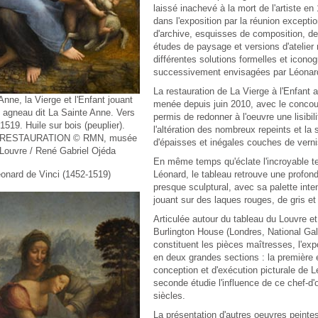
laissé inachevé à la mort de l'artiste en
dans l'exposition par la réunion except
d'archive, esquisses de composition, de
études de paysage et versions d'atelier
différentes solutions formelles et icono
successivement envisagées par Léonar
La restauration de La Vierge à l'Enfant 
Anne, la Vierge et l'Enfant jouant
menée depuis juin 2010, avec le conco
 agneau dit La Sainte Anne. Vers
permis de redonner à l'oeuvre une lisibi
1519. Huile sur bois (peuplier).
l'altération des nombreux repeints et la 
RESTAURATION © RMN, musée
d'épaisses et inégales couches de vern
Louvre / René Gabriel Ojéda
En même temps qu'éclate l'incroyable te
onard de Vinci (1452-1519)
Léonard, le tableau retrouve une profonde
presque sculptural, avec sa palette inten
jouant sur des laques rouges, de gris et
Articulée autour du tableau du Louvre et
Burlington House (Londres, National Gall
constituent les pièces maîtresses, l'exp
en deux grandes sections : la première e
conception et d'exécution picturale de L
seconde étudie l'influence de ce chef-d'
siècles.
La présentation d'autres oeuvres peint