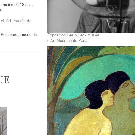
les moins de 18 ans,
e.
nci, éd. musée du
 Peintures, musée du
Exposition Lee Miller - Musée
d’Art Moderne de Paris
UE