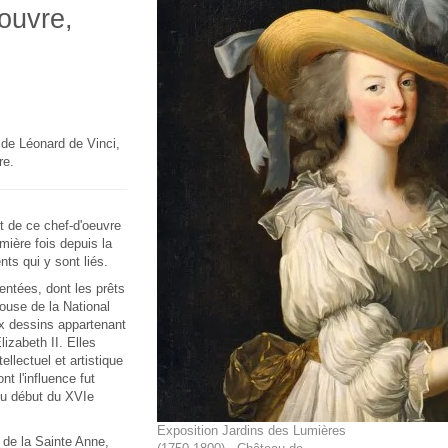
ouvre,
 de Léonard de Vinci,
re.
t de ce chef-d'oeuvre
mière fois depuis la
nts qui y sont liés.
entées, dont les prêts
ouse de la National
ux dessins appartenant
izabeth II. Elles
llectuel et artistique
t l'influence fut
 du début du XVIe
Exposition Jardins des Lumières
 de la Sainte Anne,