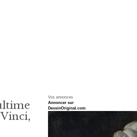
Vos annonces
ultime
Annoncer sur
DessinOriginal.com
Vinci,