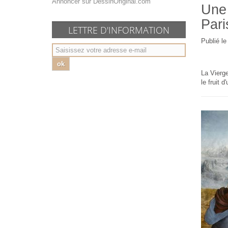
Annoncer sur DessinOriginal.com
Une 
Pari
LETTRE D'INFORMATION
Publié le
ok
La Vierge
le fruit 