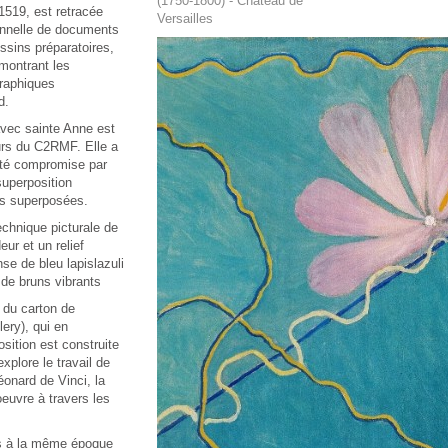
(1750-1800) - Château de
 1519, est retracée
Versailles
ionnelle de documents
ssins préparatoires,
 montrant les
graphiques
d.
avec sainte Anne est
urs du C2RMF. Elle a
lité compromise par
superposition
is superposées.
chnique picturale de
ur et un relief
se de bleu lapislazuli
 de bruns vibrants
 du carton de
ery), qui en
osition est construite
xplore le travail de
éonard de Vinci, la
oeuvre à travers les
es à la même époque