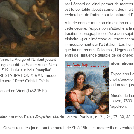
par Léonard de Vinci permet de montrer
est le véritable aboutissement des multi
recherches de l'artiste sur la nature et l'a
Afin de donner toute sa dimension au c
cette oeuvre, l'exposition s'attache à la
tradition iconographique liée à son sujet
trinitaire ») et s'intéresse au retentissem
immédiatement sur l'art italien. Les ho
que lui ont rendus Delacroix, Degas ou
enfin de l'influence durable de ce chef-d
Anne, la Vierge et l'Enfant jouant
Informations 
 agneau dit La Sainte Anne. Vers
1519. Huile sur bois (peuplier).
Exposition La 
RESTAURATION © RMN, musée
chef-d'oeuvre
Louvre / René Gabriel Ojéda
au Louvre, jus
onard de Vinci (1452-1519)
Musée du Lou
Louvre, 75001 
Napoléon.
ro : station Palais-Royal/musée du Louvre. Par bus, n° 21, 24, 27, 39, 48, 6
: Ouvert tous les jours, sauf le mardi, de 9h à 18h. Les mercredis et vendredi