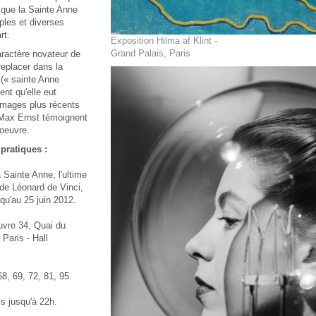
 que la Sainte Anne
ples et diverses
rt.
Exposition Hilma af Klint -
Grand Palais, Paris
aractère novateur de
 replacer dans la
 (« sainte Anne
ent qu'elle eut
mmages plus récents
 Max Ernst témoignent
'oeuvre.
pratiques :
Sainte Anne, l'ultime
 de Léonard de Vinci,
qu'au 25 juin 2012.
vre 34, Quai du
Paris - Hall
8, 69, 72, 81, 95.
s jusqu'à 22h.