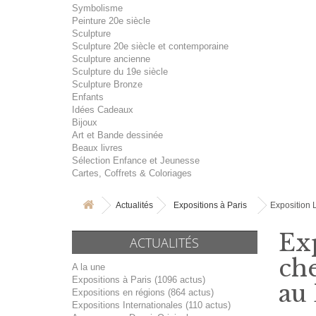
Symbolisme
Peinture 20e siècle
Sculpture
Sculpture 20e siècle et contemporaine
Sculpture ancienne
Sculpture du 19e siècle
Sculpture Bronze
Enfants
Idées Cadeaux
Bijoux
Art et Bande dessinée
Beaux livres
Sélection Enfance et Jeunesse
Cartes, Coffrets & Coloriages
Actualités
Expositions à Paris
Exposition 
Exp
ACTUALITÉS
che
A la une
Expositions à Paris (1096 actus)
au
Expositions en régions (864 actus)
Expositions Internationales (110 actus)