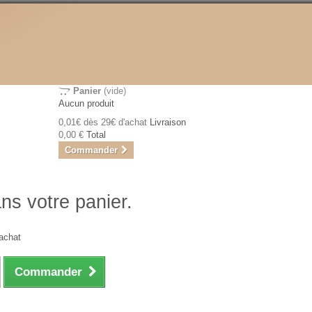
Panier
(vide)
Aucun produit
0,01€ dès 29€ d'achat
Livraison
0,00 €
Total
Commander
ans votre panier.
achat
Commander