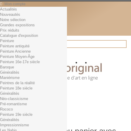
Mon compte
Actualités
Contact
Nouveautés
Français
Notre sélection
English
Grandes expositions
Français
Prix réduits
Actualités
Catalogue d'exposition
Peinture
Peinture antiquité
Peinture Ancienne
Rechercher
Peinture Moyen-Âge
Peinture 16e-17e siècle
Baroque
Généralités
Première librairie d'art en ligne
Maniérisme
Peintres de la réalité
Panier
(vide)
Peinture 18e siècle
Aucun produit
Généralités
Néo-classicisme
0,01€ dès 29€ d'achat
Livraison
Pré-romantisme
0,00 €
Total
Rococo
Commander
Peinture 19e siècle
Généralités
Impressionnisme
Les Nabis