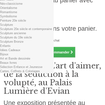
Produit ajouté au panier avec
Néo-classicisme
succès
Orientalisme
Romantisme
Quantité
Symbolisme
Total
Peinture 20e siècle
Sculpture
Il y a 1 produit dans votre panier.
Sculpture 20e siècle et contemporaine
Sculpture ancienne
Total produits TTC
Sculpture du 19e siècle
Frais de port TTC
0,01€ dès 29€ d'achat
Sculpture Bronze
Total TTC
Enfants
Idées Cadeaux
Continuer mes achats
Commander
Bijoux
Art et Bande dessinée
Beaux livres
Exposition L'art d'aimer,
Sélection Enfance et Jeunesse
Cartes, Coffrets & Coloriages
de la séduction à la
volupté, au Palais
Lumière d'Evian
Une exposition présentée au