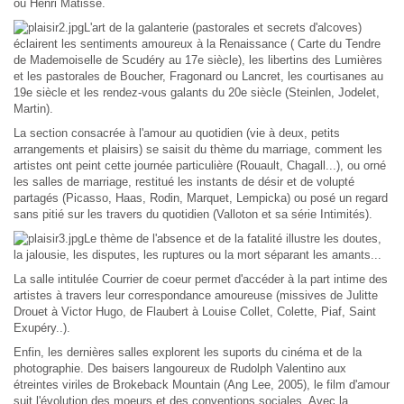
ou Henri Matisse.
L'art de la galanterie (pastorales et secrets d'alcoves)
éclairent les sentiments amoureux à la Renaissance ( Carte du Tendre
de Mademoiselle de Scudéry au 17e siècle), les libertins des Lumières
et les pastorales de Boucher, Fragonard ou Lancret, les courtisanes au
19e siècle et les rendez-vous galants du 20e siècle (Steinlen, Jodelet,
Martin).
La section consacrée à l'amour au quotidien (vie à deux, petits
arrangements et plaisirs) se saisit du thème du marriage, comment les
artistes ont peint cette journée particulière (Rouault, Chagall...), ou orné
les salles de marriage, restitué les instants de désir et de volupté
partagés (Picasso, Haas, Rodin, Marquet, Lempicka) ou posé un regard
sans pitié sur les travers du quotidien (Valloton et sa série Intimités).
Le thème de l'absence et de la fatalité illustre les doutes,
la jalousie, les disputes, les ruptures ou la mort séparant les amants...
La salle intitulée Courrier de coeur permet d'accéder à la part intime des
artistes à travers leur correspondance amoureuse (missives de Julitte
Drouet à Victor Hugo, de Flaubert à Louise Collet, Colette, Piaf, Saint
Exupéry..).
Enfin, les dernières salles explorent les suports du cinéma et de la
photographie. Des baisers langoureux de Rudolph Valentino aux
étreintes viriles de Brokeback Mountain (Ang Lee, 2005), le film d'amour
suit l'évolution des moeurs et des conventions sociales. Avec la