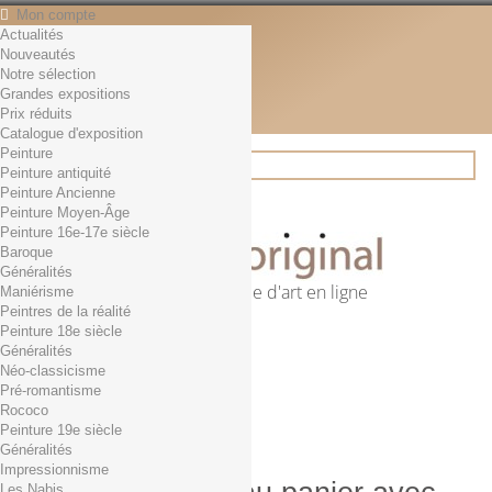
Mon compte
Actualités
Contact
Nouveautés
Français
Notre sélection
English
Grandes expositions
Français
Prix réduits
Actualités
Catalogue d'exposition
Peinture
Peinture antiquité
Peinture Ancienne
Rechercher
Peinture Moyen-Âge
Peinture 16e-17e siècle
Baroque
Généralités
Première librairie d'art en ligne
Maniérisme
Peintres de la réalité
Panier
(vide)
Peinture 18e siècle
Aucun produit
Généralités
Néo-classicisme
0,01€ dès 29€ d'achat
Livraison
Pré-romantisme
0,00 €
Total
Rococo
Commander
Peinture 19e siècle
Généralités
Impressionnisme
Les Nabis