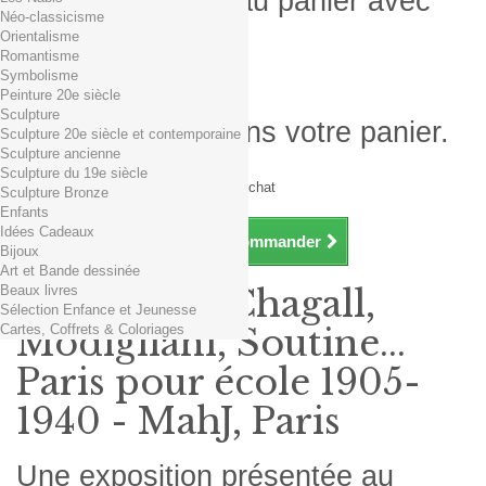
Produit ajouté au panier avec
Néo-classicisme
succès
Orientalisme
Romantisme
Quantité
Symbolisme
Total
Peinture 20e siècle
Sculpture
Il y a 1 produit dans votre panier.
Sculpture 20e siècle et contemporaine
Sculpture ancienne
Total produits TTC
Sculpture du 19e siècle
Frais de port TTC
0,01€ dès 29€ d'achat
Sculpture Bronze
Total TTC
Enfants
Idées Cadeaux
Continuer mes achats
Commander
Bijoux
Art et Bande dessinée
Beaux livres
Exposition Chagall,
Sélection Enfance et Jeunesse
Cartes, Coffrets & Coloriages
Modigliani, Soutine...
Paris pour école 1905-
1940 - MahJ, Paris
Une exposition présentée au