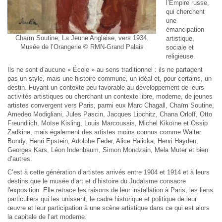
l’Empire russe,
qui cherchent
une
émancipation
Chaïm Soutine, La Jeune Anglaise, vers 1934.
artistique,
Musée de l’Orangerie © RMN-Grand Palais
sociale et
religieuse.
Ils ne sont d’aucune « École » au sens traditionnel : ils ne partagent
pas un style, mais une histoire commune, un idéal et, pour certains, un
destin. Fuyant un contexte peu favorable au développement de leurs
activités artistiques ou cherchant un contexte libre, moderne, de jeunes
artistes convergent vers Paris, parmi eux Marc Chagall, Chaïm Soutine,
Amedeo Modigliani, Jules Pascin, Jacques Lipchitz, Chana Orloff, Otto
Freundlich, Moïse Kisling, Louis Marcoussis, Michel Kikoïne et Ossip
Zadkine, mais également des artistes moins connus comme Walter
Bondy, Henri Epstein, Adolphe Feder, Alice Halicka, Henri Hayden,
Georges Kars, Léon Indenbaum, Simon Mondzain, Mela Muter et bien
d’autres.
C’est à cette génération d’artistes arrivés entre 1904 et 1914 et à leurs
destins que le musée d’art et d’histoire du Judaïsme consacre
l'exposition. Elle retrace les raisons de leur installation à Paris, les liens
particuliers qui les unissent, le cadre historique et politique de leur
œuvre et leur participation à une scène artistique dans ce qui est alors
la capitale de l’art moderne.