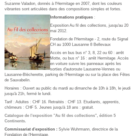
Suzanne Valadon, donnés à l'Hermitage en 2007, dont les couleurs
vibrantes sont articulées dans des compositions simples et fortes.
Informations pratiques
:
Exposition Au fil des collections, jusqu'au 20
mai 2012.
Fondation de l'Hermitage - 2, route du Signal
CH au 1000 Lausanne 8 Bellevaux
Accès en bus bus n° 3, 8, 22 ou 60 : arrêt
Motte, ou bus n° 16 : arrêt Hermitage. Accès
en voiture suivre les panneaux après les
sorties d'autoroute Lausanne-Vennes ou
Lausanne-Blécherette, parking de l'Hermitage ou sur la place des Fêtes
de Sauvabelin.
Horaires : Ouvert au public du mardi au dimanche de 10h à 18h, le jeudi
jusqu'à 21h, fermé le lundi.
Tarif : Adultes : CHF 16. Retraités : CHF 13. Etudiants, apprentis,
chômeurs : CHF 5. Jeunes jusqu'à 18 ans : gratuit.
Catalogue de l'exposition "Au fil des collections", édition 5
Continents.
Commissariat d'exposition :
Sylvie Wuhrmann, directrice de la
Fondation de l'Hermitage.