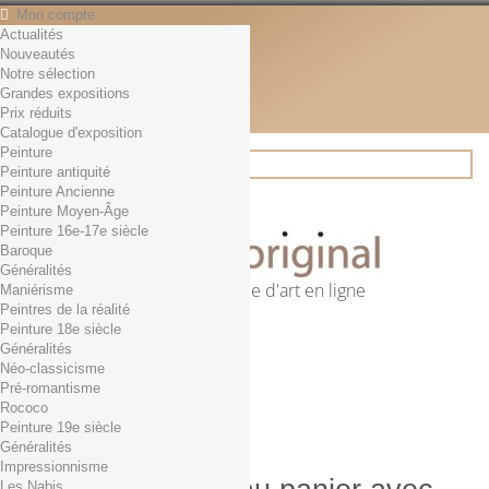
Mon compte
Actualités
Contact
Nouveautés
Français
Notre sélection
English
Grandes expositions
Français
Prix réduits
Actualités
Catalogue d'exposition
Peinture
Peinture antiquité
Peinture Ancienne
Rechercher
Peinture Moyen-Âge
Peinture 16e-17e siècle
Baroque
Généralités
Première librairie d'art en ligne
Maniérisme
Peintres de la réalité
Panier
(vide)
Peinture 18e siècle
Aucun produit
Généralités
Néo-classicisme
0,01€ dès 29€ d'achat
Livraison
Pré-romantisme
0,00 €
Total
Rococo
Commander
Peinture 19e siècle
Généralités
Impressionnisme
Les Nabis