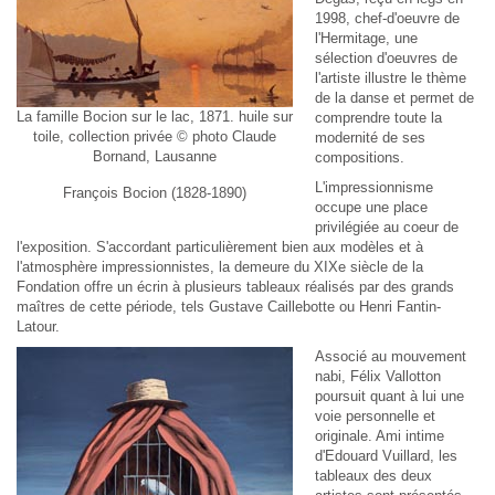
1998, chef-d'oeuvre de
l'Hermitage, une
sélection d'oeuvres de
l'artiste illustre le thème
de la danse et permet de
La famille Bocion sur le lac, 1871. huile sur
comprendre toute la
toile, collection privée © photo Claude
modernité de ses
Bornand, Lausanne
compositions.
L'impressionnisme
François Bocion (1828-1890)
occupe une place
privilégiée au coeur de
l'exposition. S'accordant particulièrement bien aux modèles et à
l'atmosphère impressionnistes, la demeure du XIXe siècle de la
Fondation offre un écrin à plusieurs tableaux réalisés par des grands
maîtres de cette période, tels Gustave Caillebotte ou Henri Fantin-
Latour.
Associé au mouvement
nabi, Félix Vallotton
poursuit quant à lui une
voie personnelle et
originale. Ami intime
d'Edouard Vuillard, les
tableaux des deux