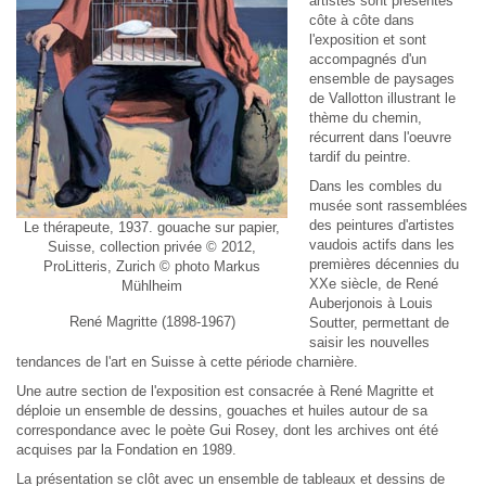
artistes sont présentés
côte à côte dans
l'exposition et sont
accompagnés d'un
ensemble de paysages
de Vallotton illustrant le
thème du chemin,
récurrent dans l'oeuvre
tardif du peintre.
Dans les combles du
musée sont rassemblées
des peintures d'artistes
Le thérapeute, 1937. gouache sur papier,
vaudois actifs dans les
Suisse, collection privée © 2012,
premières décennies du
ProLitteris, Zurich © photo Markus
XXe siècle, de René
Mühlheim
Auberjonois à Louis
René Magritte (1898-1967)
Soutter, permettant de
saisir les nouvelles
tendances de l'art en Suisse à cette période charnière.
Une autre section de l'exposition est consacrée à René Magritte et
déploie un ensemble de dessins, gouaches et huiles autour de sa
correspondance avec le poète Gui Rosey, dont les archives ont été
acquises par la Fondation en 1989.
La présentation se clôt avec un ensemble de tableaux et dessins de