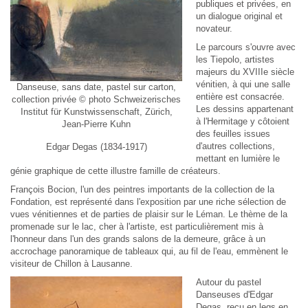
publiques et privées, en
un dialogue original et
novateur.
Le parcours s'ouvre avec
les Tiepolo, artistes
majeurs du XVIIIe siècle
vénitien, à qui une salle
Danseuse, sans date, pastel sur carton,
entière est consacrée.
collection privée © photo Schweizerisches
Les dessins appartenant
Institut für Kunstwissenschaft, Zürich,
à l'Hermitage y côtoient
Jean-Pierre Kuhn
des feuilles issues
d'autres collections,
Edgar Degas (1834-1917)
mettant en lumière le
génie graphique de cette illustre famille de créateurs.
François Bocion, l'un des peintres importants de la collection de la
Fondation, est représenté dans l'exposition par une riche sélection de
vues vénitiennes et de parties de plaisir sur le Léman. Le thème de la
promenade sur le lac, cher à l'artiste, est particulièrement mis à
l'honneur dans l'un des grands salons de la demeure, grâce à un
accrochage panoramique de tableaux qui, au fil de l'eau, emmènent le
visiteur de Chillon à Lausanne.
Autour du pastel
Danseuses
d'Edgar
Degas, reçu en legs en