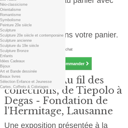
Produit ajouté au panier avec
Néo-classicisme
succès
Orientalisme
Romantisme
Quantité
Symbolisme
Total
Peinture 20e siècle
Sculpture
Il y a 1 produit dans votre panier.
Sculpture 20e siècle et contemporaine
Sculpture ancienne
Total produits TTC
Sculpture du 19e siècle
Frais de port TTC
0,01€ dès 29€ d'achat
Sculpture Bronze
Total TTC
Enfants
Idées Cadeaux
Continuer mes achats
Commander
Bijoux
Art et Bande dessinée
Beaux livres
Exposition Au fil des
Sélection Enfance et Jeunesse
Cartes, Coffrets & Coloriages
collections, de Tiepolo à
Degas - Fondation de
l'Hermitage, Lausanne
Une exposition présentée à la