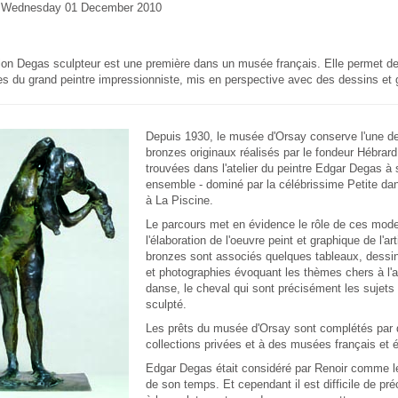
e Wednesday 01 December 2010
ion Degas sculpteur est une première dans un musée français. Elle permet de
 du grand peintre impressionniste, mis en perspective avec des dessins et gr
Depuis 1930, le musée d'Orsay conserve l'une de
bronzes originaux réalisés par le fondeur Hébrard 
trouvées dans l'atelier du peintre Edgar Degas à
ensemble - dominé par la célébrissime
Petite da
à La Piscine.
Le parcours met en évidence le rôle de ces mod
l'élaboration de l'oeuvre peint et graphique de l'ar
bronzes sont associés quelques tableaux, dessin
et photographies évoquant les thèmes chers à l'art
danse, le cheval qui sont précisément les sujets
sculpté.
Les prêts du musée d'Orsay sont complétés par
collections privées et à des musées français et é
Edgar Degas était considéré par Renoir comme le
de son temps. Et cependant il est difficile de pré