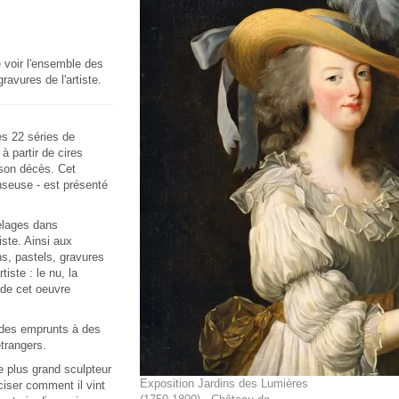
 voir l'ensemble des
avures de l'artiste.
s 22 séries de
à partir de cires
 son décès. Cet
nseuse
- est présenté
elages dans
tiste. Ainsi aux
s, pastels, gravures
iste : le nu, la
 de cet oeuvre
 des emprunts à des
trangers.
 plus grand sculpteur
Exposition Jardins des Lumières
ciser comment il vint