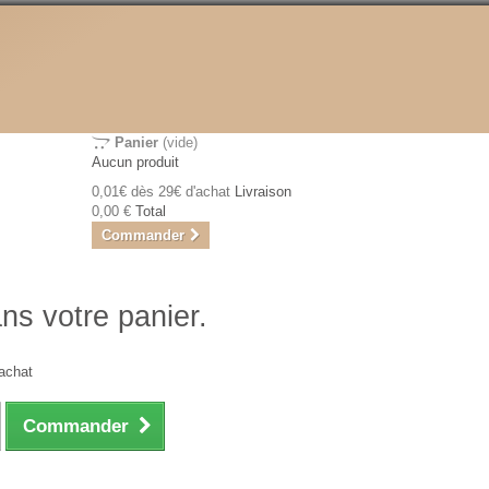
Panier
(vide)
Aucun produit
0,01€ dès 29€ d'achat
Livraison
0,00 €
Total
Commander
ans votre panier.
achat
Commander