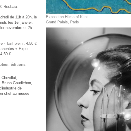
00 Roubaix.
Exposition Hilma af Klint -
dredi de 11h à 20h, le
Grand Palais, Paris
di, les 1er janvier,
, 1er novembre et 25
- Tarif plein : 4,50 €
ermanentes + Expo.
: 4,50 €
teur, éditions
 Chevillot,
. Bruno Gaudichon,
'industrie de
en chef au musée