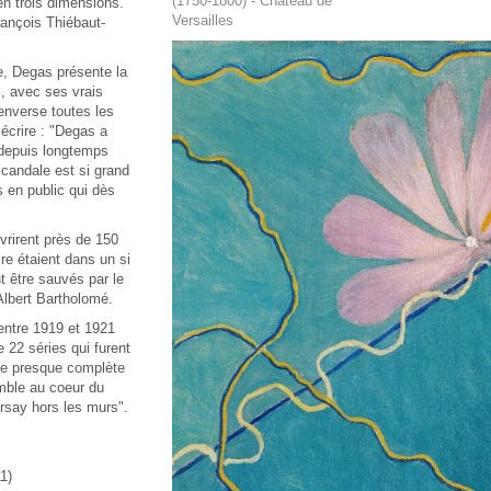
(1750-1800) - Château de
n trois dimensions.
Versailles
François Thiébaut-
e, Degas présente la
, avec ses vrais
enverse toutes les
écrire : "Degas a
a depuis longtemps
scandale est si grand
s en public qui dès
vrirent près de 150
re étaient dans un si
t être sauvés par le
Albert Bartholomé.
entre 1919 et 1921
e 22 séries qui furent
ie presque complète
mble au coeur du
rsay hors les murs".
1)