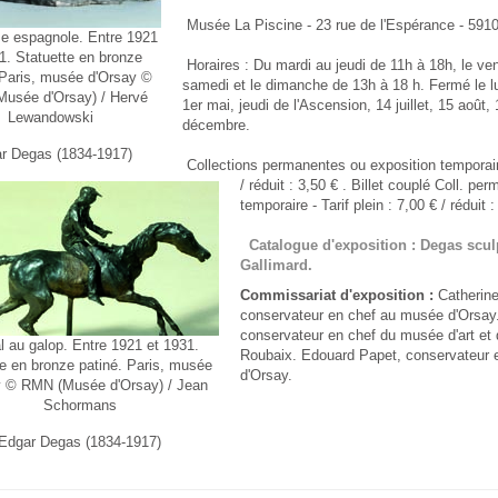
Musée La Piscine - 23 rue de l'Espérance - 591
e espagnole. Entre 1921
1. Statuette en bronze
Horaires : Du mardi au jeudi de 11h à 18h, le ven
 Paris, musée d'Orsay ©
samedi et le dimanche de 13h à 18 h. Fermé le lun
usée d'Orsay) / Hervé
1er mai, jeudi de l'Ascension, 14 juillet, 15 août
Lewandowski
décembre.
r Degas (1834-1917)
Collections permanentes ou exposition temporaire 
/ réduit : 3,50 € . Billet couplé Coll. p
temporaire - Tarif plein : 7,00 € / réduit 
Catalogue d'exposition : Degas sculp
Gallimard.
Commissariat d'exposition :
Catherine
conservateur en chef au musée d'Orsay
conservateur en chef du musée d'art et d
 au galop. Entre 1921 et 1931.
Roubaix. Edouard Papet, conservateur 
te en bronze patiné. Paris, musée
d'Orsay.
y © RMN (Musée d'Orsay) / Jean
Schormans
Edgar Degas (1834-1917)