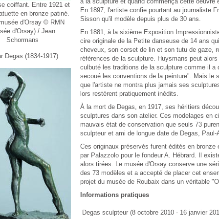
à la sculpture et quand commença cette oeuvre e
 coiffant. Entre 1921 et
En 1897, l'artiste confie pourtant au journaliste 
atuette en bronze patiné.
Sisson qu'il modèle depuis plus de 30 ans.
 musée d'Orsay © RMN
sée d'Orsay) / Jean
En 1881, à la sixième Exposition Impressionnist
Schormans
cire originale de la
Petite danseuse
de 14 ans qui
cheveux, son corset de lin et son tutu de gaze, r
r Degas (1834-1917)
références de la sculpture. Huysmans peut alors 
culbuté les traditions de la sculpture comme il 
secoué les conventions de la peinture". Mais le 
que l'artiste ne montra plus jamais ses sculpture
lors restèrent pratiquement inédits.
À la mort de Degas, en 1917, ses héritiers décou
sculptures dans son atelier. Ces modelages en ci
mauvais état de conservation que seuls 73 puren
sculpteur et ami de longue date de Degas, Paul-
Ces originaux préservés furent édités en bronze 
par Palazzolo pour le fondeur A. Hébrard. Il exist
alors tirées. Le musée d'Orsay conserve une sér
des 73 modèles et a accepté de placer cet ense
projet du musée de Roubaix dans un véritable "O
Informations pratiques
Degas sculpteur (8 octobre 2010 - 16 janvier 201