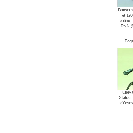
Danseus
et 193
patiné.
RMN (M
Edga
Cheval
Statuet
d'Orsa