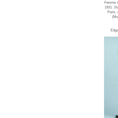
Femme se
1931. St
Paris,
(Mu
Edga