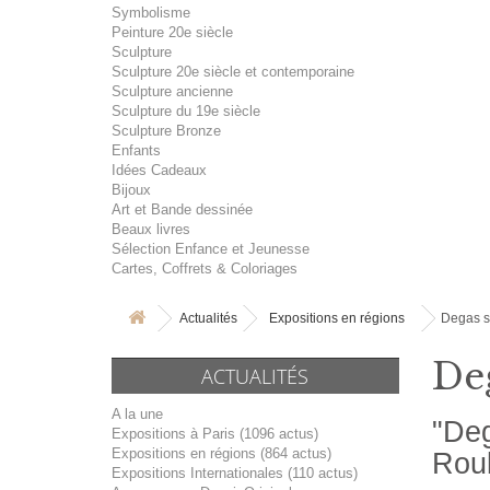
Symbolisme
Peinture 20e siècle
Sculpture
Sculpture 20e siècle et contemporaine
Sculpture ancienne
Sculpture du 19e siècle
Sculpture Bronze
Enfants
Idées Cadeaux
Bijoux
Art et Bande dessinée
Beaux livres
Sélection Enfance et Jeunesse
Cartes, Coffrets & Coloriages
Actualités
Expositions en régions
Degas s
De
ACTUALITÉS
A la une
"Deg
Expositions à Paris (1096 actus)
Expositions en régions (864 actus)
Roub
Expositions Internationales (110 actus)