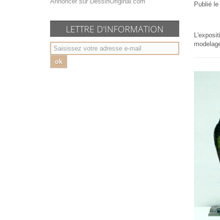
Annoncer sur DessinOriginal.com
Publié l
LETTRE D'INFORMATION
L'exposit
modelages
ok