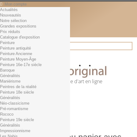
Mon compte
Actualités
Contact
Nouveautés
Français
Notre sélection
English
Grandes expositions
Français
Prix réduits
Actualités
Catalogue d'exposition
Peinture
Peinture antiquité
Peinture Ancienne
Rechercher
Peinture Moyen-Âge
Peinture 16e-17e siècle
Baroque
Généralités
Première librairie d'art en ligne
Maniérisme
Peintres de la réalité
Panier
(vide)
Peinture 18e siècle
Aucun produit
Généralités
Néo-classicisme
0,01€ dès 29€ d'achat
Livraison
Pré-romantisme
0,00 €
Total
Rococo
Commander
Peinture 19e siècle
Généralités
Impressionnisme
Les Nabis