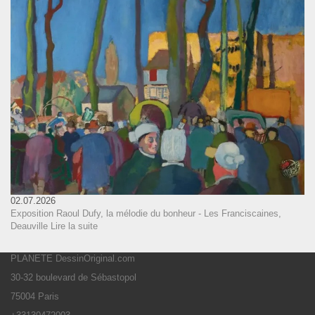
02.07.2026
Exposition Raoul Dufy, la mélodie du bonheur - Les Franciscaines,
Deauville
Lire la suite
PLANETE DessinOriginal.com
30-32 boulevard de Sébastopol
75004 Paris