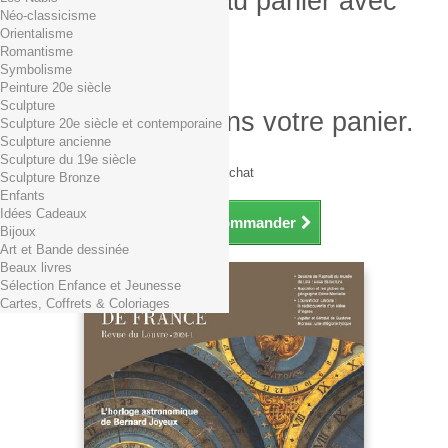
Produit ajouté au panier avec
Néo-classicisme
succès
Orientalisme
Romantisme
Quantité
Symbolisme
Total
Peinture 20e siècle
Sculpture
Il y a 1 produit dans votre panier.
Sculpture 20e siècle et contemporaine
Sculpture ancienne
Total produits TTC
Sculpture du 19e siècle
Frais de port TTC
0,01€ dès 29€ d'achat
Sculpture Bronze
Total TTC
Enfants
Idées Cadeaux
Continuer mes achats
Commander
Bijoux
Art et Bande dessinée
Beaux livres
Sélection Enfance et Jeunesse
Cartes, Coffrets & Coloriages