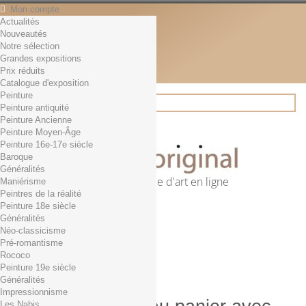
Mon compte
Actualités
Contact
Nouveautés
Français
Notre sélection
English
Grandes expositions
Français
Prix réduits
Actualités
Catalogue d'exposition
Peinture
Peinture antiquité
Peinture Ancienne
Rechercher
Peinture Moyen-Âge
Peinture 16e-17e siècle
Baroque
Généralités
Première librairie d'art en ligne
Maniérisme
Peintres de la réalité
Panier
(vide)
Peinture 18e siècle
Aucun produit
Généralités
Néo-classicisme
0,01€ dès 29€ d'achat
Livraison
Pré-romantisme
0,00 €
Total
Rococo
Commander
Peinture 19e siècle
Généralités
Impressionnisme
Les Nabis