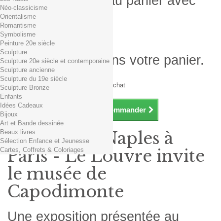
Produit ajouté au panier avec
Néo-classicisme
succès
Orientalisme
Romantisme
Quantité
Symbolisme
Total
Peinture 20e siècle
Sculpture
Il y a 1 produit dans votre panier.
Sculpture 20e siècle et contemporaine
Sculpture ancienne
Total produits TTC
Sculpture du 19e siècle
Frais de port TTC
0,01€ dès 29€ d'achat
Sculpture Bronze
Total TTC
Enfants
Idées Cadeaux
Continuer mes achats
Commander
Bijoux
Art et Bande dessinée
Beaux livres
Exposition Naples à
Sélection Enfance et Jeunesse
Cartes, Coffrets & Coloriages
Paris - Le Louvre invite
le musée de
Capodimonte
Une exposition présentée au