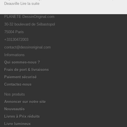
Deauville
Lire la suite
PLANETE DessinOriginal.com
30-32 boulevard de Sébastopol
75004 Paris
+33130472003
contact@dessinoriginal.com
Informations
Qui sommes-nous ?
Frais de port & livraisons
Paiement sécurisé
Contactez-nous
Nos produits
Annoncer sur notre site
Nouveautés
Livres à Prix réduits
Livre lumineux