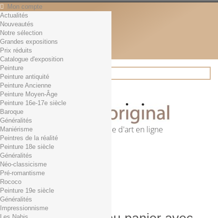
Mon compte
Actualités
Contact
Nouveautés
Français
Notre sélection
English
Grandes expositions
Français
Prix réduits
Actualités
Catalogue d'exposition
Peinture
Peinture antiquité
Peinture Ancienne
Rechercher
Peinture Moyen-Âge
Peinture 16e-17e siècle
Baroque
Généralités
Première librairie d'art en ligne
Maniérisme
Peintres de la réalité
Panier
(vide)
Peinture 18e siècle
Aucun produit
Généralités
Néo-classicisme
0,01€ dès 29€ d'achat
Livraison
Pré-romantisme
0,00 €
Total
Rococo
Commander
Peinture 19e siècle
Généralités
Impressionnisme
Les Nabis