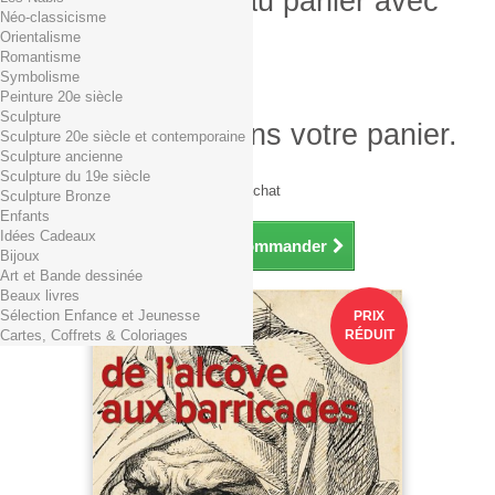
Produit ajouté au panier avec
Néo-classicisme
succès
Orientalisme
Romantisme
Quantité
Symbolisme
Total
Peinture 20e siècle
Sculpture
Il y a 1 produit dans votre panier.
Sculpture 20e siècle et contemporaine
Sculpture ancienne
Total produits TTC
Sculpture du 19e siècle
Frais de port TTC
0,01€ dès 29€ d'achat
Sculpture Bronze
Total TTC
Enfants
Idées Cadeaux
Continuer mes achats
Commander
Bijoux
Art et Bande dessinée
Beaux livres
Sélection Enfance et Jeunesse
PRIX
Cartes, Coffrets & Coloriages
RÉDUIT