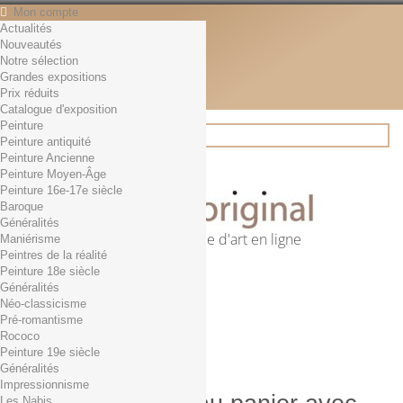
Mon compte
Actualités
Contact
Nouveautés
Français
Notre sélection
English
Grandes expositions
Français
Prix réduits
Actualités
Catalogue d'exposition
Peinture
Peinture antiquité
Peinture Ancienne
Rechercher
Peinture Moyen-Âge
Peinture 16e-17e siècle
Baroque
Généralités
Première librairie d'art en ligne
Maniérisme
Peintres de la réalité
Panier
(vide)
Peinture 18e siècle
Aucun produit
Généralités
Néo-classicisme
0,01€ dès 29€ d'achat
Livraison
Pré-romantisme
0,00 €
Total
Rococo
Commander
Peinture 19e siècle
Généralités
Impressionnisme
Les Nabis