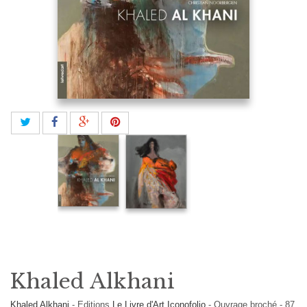
Khaled Alkhani
Khaled Alkhani
-
Editions
Le Livre d'Art Iconofolio
-
Ouvrage broché
-
87