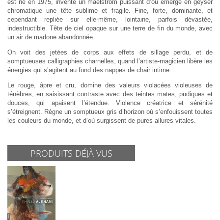
est né en 1975, invente un maelström puissant d’où émerge en geyser
chromatique une tête sublime et fragile. Fine, forte, dominante, et
cependant repliée sur elle-même, lointaine, parfois dévastée,
indestructible. Tête de ciel opaque sur une terre de fin du monde, avec
un air de madone abandonnée.
On voit des jetées de corps aux effets de sillage perdu, et de
somptueuses calligraphies charnelles, quand l’artiste-magicien libère les
énergies qui s’agitent au fond des nappes de chair intime.
Le rouge, âpre et cru, domine des valeurs violacées violeuses de
ténèbres, en saisissant contraste avec des teintes mates, pudiques et
douces, qui apaisent l’étendue. Violence créatrice et sérénité
s’étreignent. Règne un somptueux gris d’horizon où s’enfouissent toutes
les couleurs du monde, et d’où surgissent de pures allures vitales.
PRODUITS DÉJÀ VUS