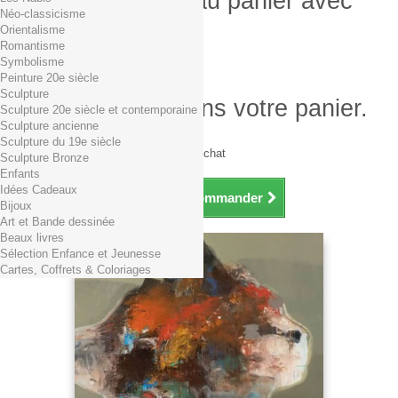
Produit ajouté au panier avec
Néo-classicisme
succès
Orientalisme
Romantisme
Quantité
Symbolisme
Total
Peinture 20e siècle
Sculpture
Il y a 1 produit dans votre panier.
Sculpture 20e siècle et contemporaine
Sculpture ancienne
Total produits TTC
Sculpture du 19e siècle
Frais de port TTC
0,01€ dès 29€ d'achat
Sculpture Bronze
Total TTC
Enfants
Idées Cadeaux
Continuer mes achats
Commander
Bijoux
Art et Bande dessinée
Beaux livres
Sélection Enfance et Jeunesse
Cartes, Coffrets & Coloriages