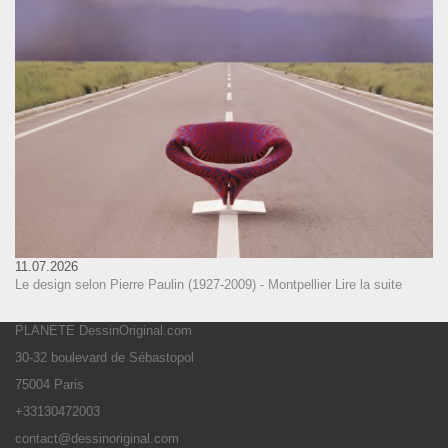
11.07.2026
Le design selon Pierre Paulin (1927-2009) - Montpellier
Lire la suite
PLANETE DessinOriginal.com
30-32 boulevard de Sébastopol
75004 Paris
+33130472003
contact@dessinoriginal.com