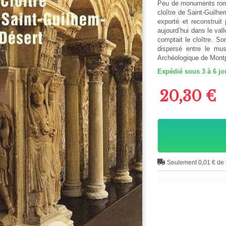
Peu de monuments roma
cloître de Saint-Guilh
exporté et reconstruit
aujourd’hui dans le val
comptait le cloître. So
dispersé entre le mu
Archéologique de Montp
Expédié sous 3 à 6 jo
20,30 €
Seulement 0,01 € de f