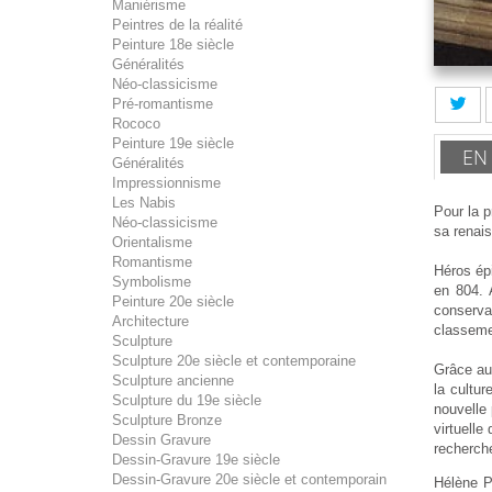
Maniérisme
Peintres de la réalité
Peinture 18e siècle
Généralités
Néo-classicisme
Pré-romantisme
Rococo
Peinture 19e siècle
EN
Généralités
Impressionnisme
Les Nabis
Pour la p
Néo-classicisme
sa renais
Orientalisme
Romantisme
Héros ép
Symbolisme
en 804. 
Peinture 20e siècle
conserva
Architecture
classeme
Sculpture
Sculpture 20e siècle et contemporaine
Grâce aux
Sculpture ancienne
la cultur
Sculpture du 19e siècle
nouvelle 
Sculpture Bronze
virtuelle
Dessin Gravure
recherch
Dessin-Gravure 19e siècle
Dessin-Gravure 20e siècle et contemporain
Hélène P