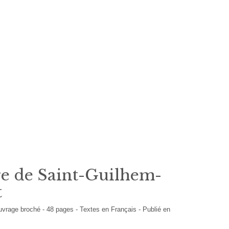
re de Saint-Guilhem-
t
uvrage broché
-
48
pages -
Textes en
Français
- Publié en