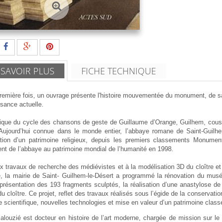
 SAVOIR PLUS
FICHE TECHNIQUE
remière fois, un ouvrage présente l'histoire mouvementée du monument, de sa 
sance actuelle.
ique du cycle des chansons de geste de Guillaume d’Orange, Guilhem, cous
Aujourd’hui connue dans le monde entier, l’abbaye romane de Saint-Guilh
tion d’un patrimoine religieux, depuis les premiers classements Monumen
nt de l’abbaye au patrimoine mondial de l’humanité en 1998.
 travaux de recherche des médiévistes et à la modélisation 3D du cloître et 
e, la mairie de Saint- Guilhem-le-Désert a programmé la rénovation du musée 
présentation des 193 fragments sculptés, la réalisation d’une anastylose de 
 du cloître. Ce projet, reflet des travaux réalisés sous l’égide de la conserva
e scientifique, nouvelles technologies et mise en valeur d’un patrimoine cla
alouzié est docteur en histoire de l’art moderne, chargée de mission sur le