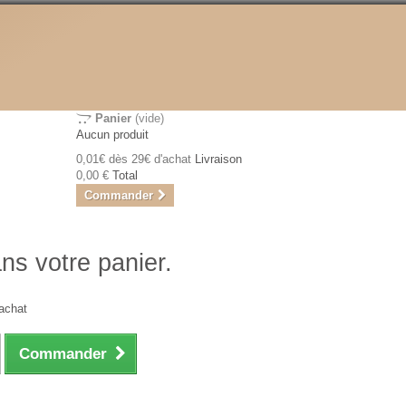
Panier
(vide)
Aucun produit
0,01€ dès 29€ d'achat
Livraison
0,00 €
Total
Commander
ans votre panier.
achat
Commander