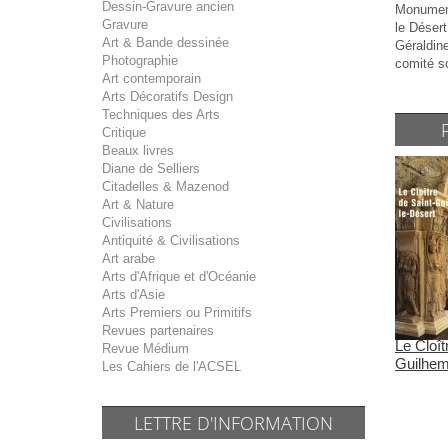
Dessin-Gravure ancien
Monuments
Gravure
le Désert
Art & Bande dessinée
Géraldine
Photographie
comité sc
Art contemporain
Arts Décoratifs Design
Techniques des Arts
Critique
Beaux livres
Diane de Selliers
Citadelles & Mazenod
Art & Nature
Civilisations
Antiquité & Civilisations
Art arabe
Arts d'Afrique et d'Océanie
Arts d'Asie
Arts Premiers ou Primitifs
Revues partenaires
Le Cloît
Revue Médium
Guilhem
Les Cahiers de l'ACSEL
LETTRE D'INFORMATION