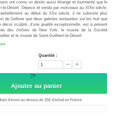
ns ont connu un destin aussi étrange et tourmenté que le
em-le-Désert. Dépecé et vendu par morceaux au XIXe siècle,
 partiellement au début du XXe siècle, il ne subsiste plus
lon de Gellone que deux galeries restaurées sur les huit que
n décor sculpté, d’une qualité exceptionnelle, est à présent
sée des cloîtres de New York, le musée de la Société
ellier et le musée de Saint-Guilhem-le-Désert.
urs
Quantité :
Ajouter au panier
rais d'envoi au dessus de 35€ d'achat en France