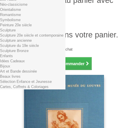
Produit ajouté au panier avec
Néo-classicisme
succès
Orientalisme
Romantisme
Quantité
Symbolisme
Total
Peinture 20e siècle
Sculpture
Il y a 1 produit dans votre panier.
Sculpture 20e siècle et contemporaine
Sculpture ancienne
Total produits TTC
Sculpture du 19e siècle
Frais de port TTC
0,01€ dès 29€ d'achat
Sculpture Bronze
Total TTC
Enfants
Idées Cadeaux
Continuer mes achats
Commander
Bijoux
Art et Bande dessinée
Beaux livres
Sélection Enfance et Jeunesse
Cartes, Coffrets & Coloriages