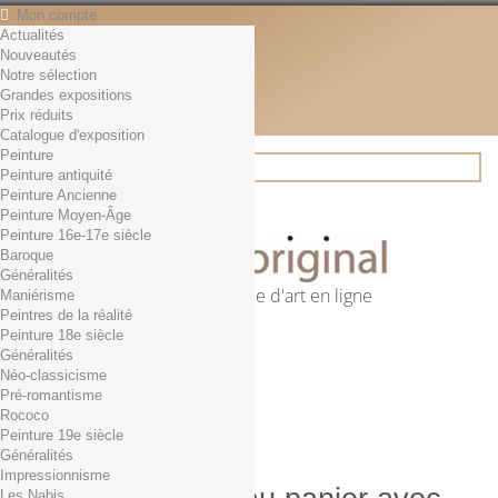
Mon compte
Actualités
Contact
Nouveautés
Français
Notre sélection
English
Grandes expositions
Français
Prix réduits
Actualités
Catalogue d'exposition
Peinture
Peinture antiquité
Peinture Ancienne
Rechercher
Peinture Moyen-Âge
Peinture 16e-17e siècle
Baroque
Généralités
Première librairie d'art en ligne
Maniérisme
Peintres de la réalité
Panier
(vide)
Peinture 18e siècle
Aucun produit
Généralités
Néo-classicisme
0,01€ dès 29€ d'achat
Livraison
Pré-romantisme
0,00 €
Total
Rococo
Commander
Peinture 19e siècle
Généralités
Impressionnisme
Les Nabis