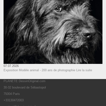
07.07.2026
Exposition Modèle animal - 200 ans de photographie
Lire la suite
PLANETE DessinOriginal.com
30-32 boulevard de Sébastopol
75004 Paris
+33130472003