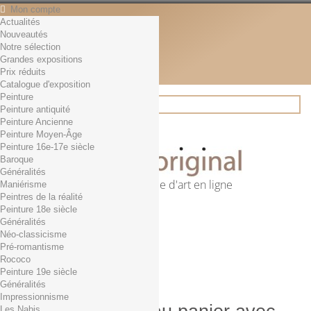
Mon compte
Actualités
Contact
Nouveautés
Français
Notre sélection
English
Grandes expositions
Français
Prix réduits
Actualités
Catalogue d'exposition
Peinture
Peinture antiquité
Peinture Ancienne
Rechercher
Peinture Moyen-Âge
Peinture 16e-17e siècle
Baroque
Généralités
Première librairie d'art en ligne
Maniérisme
Peintres de la réalité
Panier
(vide)
Peinture 18e siècle
Aucun produit
Généralités
Néo-classicisme
0,01€ dès 29€ d'achat
Livraison
Pré-romantisme
0,00 €
Total
Rococo
Commander
Peinture 19e siècle
Généralités
Impressionnisme
Les Nabis