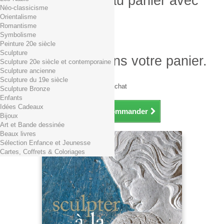
Produit ajouté au panier avec
Néo-classicisme
succès
Orientalisme
Romantisme
Quantité
Symbolisme
Total
Peinture 20e siècle
Sculpture
Il y a 1 produit dans votre panier.
Sculpture 20e siècle et contemporaine
Sculpture ancienne
Total produits TTC
Sculpture du 19e siècle
Frais de port TTC
0,01€ dès 29€ d'achat
Sculpture Bronze
Total TTC
Enfants
Idées Cadeaux
Continuer mes achats
Commander
Bijoux
Art et Bande dessinée
Beaux livres
Sélection Enfance et Jeunesse
Cartes, Coffrets & Coloriages