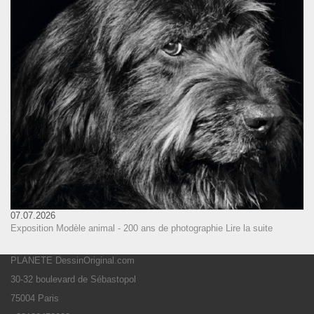
07.07.2026
Exposition Modèle animal - 200 ans de photographie
Lire la suite
PLANETE DessinOriginal.com
30-32 boulevard de Sébastopol
75004 Paris