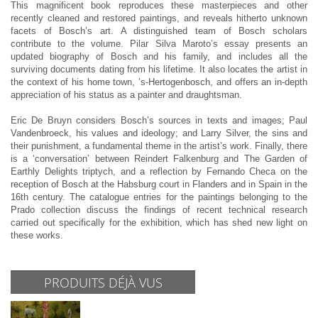
This magnificent book reproduces these masterpieces and other
recently cleaned and restored paintings, and reveals hitherto unknown
facets of Bosch’s art. A distinguished team of Bosch scholars
contribute to the volume. Pilar Silva Maroto’s essay presents an
updated biography of Bosch and his family, and includes all the
surviving documents dating from his lifetime. It also locates the artist in
the context of his home town, ’s-Hertogenbosch, and offers an in-depth
appreciation of his status as a painter and draughtsman.
Eric De Bruyn considers Bosch’s sources in texts and images; Paul
Vandenbroeck, his values and ideology; and Larry Silver, the sins and
their punishment, a fundamental theme in the artist’s work. Finally, there
is a ‘conversation’ between Reindert Falkenburg and The Garden of
Earthly Delights triptych, and a reflection by Fernando Checa on the
reception of Bosch at the Habsburg court in Flanders and in Spain in the
16th century. The catalogue entries for the paintings belonging to the
Prado collection discuss the findings of recent technical research
carried out specifically for the exhibition, which has shed new light on
these works.
PRODUITS DÉJÀ VUS