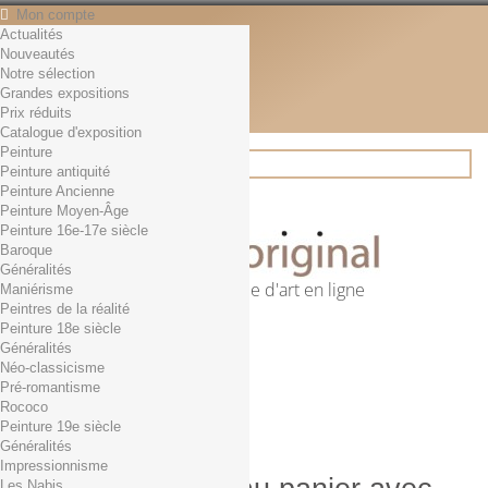
Mon compte
Actualités
Contact
Nouveautés
Français
Notre sélection
English
Grandes expositions
Français
Prix réduits
Actualités
Catalogue d'exposition
Peinture
Peinture antiquité
Peinture Ancienne
Rechercher
Peinture Moyen-Âge
Peinture 16e-17e siècle
Baroque
Généralités
Première librairie d'art en ligne
Maniérisme
Peintres de la réalité
Panier
(vide)
Peinture 18e siècle
Aucun produit
Généralités
Néo-classicisme
0,01€ dès 29€ d'achat
Livraison
Pré-romantisme
0,00 €
Total
Rococo
Commander
Peinture 19e siècle
Généralités
Impressionnisme
Les Nabis