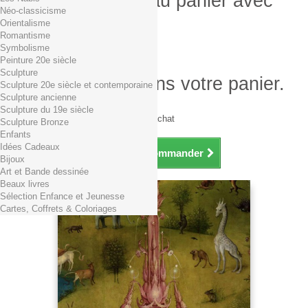
Produit ajouté au panier avec
Néo-classicisme
succès
Orientalisme
Romantisme
Quantité
Symbolisme
Total
Peinture 20e siècle
Sculpture
Il y a 1 produit dans votre panier.
Sculpture 20e siècle et contemporaine
Sculpture ancienne
Total produits TTC
Sculpture du 19e siècle
Frais de port TTC
0,01€ dès 29€ d'achat
Sculpture Bronze
Total TTC
Enfants
Idées Cadeaux
Continuer mes achats
Commander
Bijoux
Art et Bande dessinée
Beaux livres
Sélection Enfance et Jeunesse
Cartes, Coffrets & Coloriages