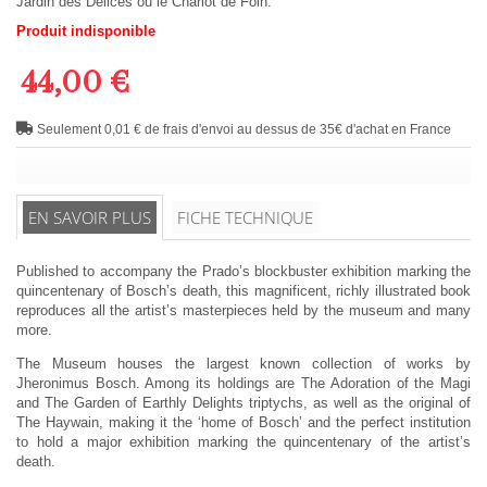
Jardin des Délices ou le Chariot de Foin.
Produit indisponible
44,00 €
Seulement 0,01 € de frais d'envoi au dessus de 35€ d'achat en France
EN SAVOIR PLUS
FICHE TECHNIQUE
Published to accompany the Prado’s blockbuster exhibition marking the
quincentenary of Bosch’s death, this magnificent, richly illustrated book
reproduces all the artist’s masterpieces held by the museum and many
more.
The Museum houses the largest known collection of works by
Jheronimus Bosch. Among its holdings are The Adoration of the Magi
and The Garden of Earthly Delights triptychs, as well as the original of
The Haywain, making it the ‘home of Bosch’ and the perfect institution
to hold a major exhibition marking the quincentenary of the artist’s
death.