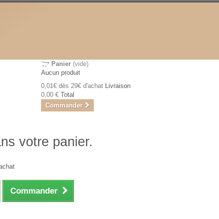
Panier
(vide)
Aucun produit
0,01€ dès 29€ d'achat
Livraison
0,00 €
Total
Commander
ans votre panier.
achat
Commander