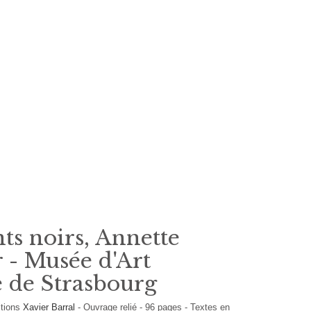
ts noirs, Annette
 - Musée d'Art
 de Strasbourg
itions
Xavier Barral
-
Ouvrage relié
-
96
pages -
Textes en