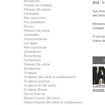
Maniérisme
2012 - 3 
Peintres de la réalité
Peinture 18e siècle
Ses insta
Généralités
des tensi
Néo-classicisme
Pré-romantisme
Menaces 
Rococo
vestiges 
Peinture 19e siècle
Généralités
À l'occa
Impressionnisme
Auteur de
Les Nabis
Néo-classicisme
Orientalisme
Romantisme
Symbolisme
Peinture 20e siècle
Architecture
Sculpture
Sculpture 20e siècle et contemporaine
Sculpture ancienne
Sculpture du 19e siècle
Continen
Sculpture Bronze
Annette
Dessin Gravure
Dessin-Gravure 19e siècle
Dessin-Gravure 20e siècle et contemporain