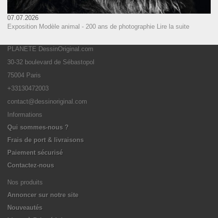
07.07.2026
Exposition Modèle animal - 200 ans de photographie
Lire la suite
PLANETE DessinOriginal.com
30-32 boulevard de Sébastopol
75004 Paris
+33130472003
contact@dessinoriginal.com
Informations
Qui sommes-nous ?
Frais de port & livraisons
Paiement sécurisé
Contactez-nous
Nos produits
Annoncer sur notre site
Nouveautés