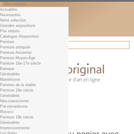
Mon compte
Actualités
Contact
Nouveautés
Français
Notre sélection
English
Grandes expositions
Français
Prix réduits
Actualités
Catalogue d'exposition
Peinture
Peinture antiquité
Peinture Ancienne
Rechercher
Peinture Moyen-Âge
Peinture 16e-17e siècle
Baroque
Généralités
Première librairie d'art en ligne
Maniérisme
Peintres de la réalité
Panier
(vide)
Peinture 18e siècle
Aucun produit
Généralités
Néo-classicisme
0,01€ dès 29€ d'achat
Livraison
Pré-romantisme
0,00 €
Total
Rococo
Commander
Peinture 19e siècle
Généralités
Impressionnisme
Les Nabis