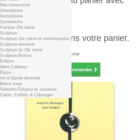
Produit ajouté au panier avec
Néo-classicisme
succès
Orientalisme
Romantisme
Quantité
Symbolisme
Total
Peinture 20e siècle
Sculpture
Il y a 1 produit dans votre panier.
Sculpture 20e siècle et contemporaine
Sculpture ancienne
Total produits TTC
Sculpture du 19e siècle
Frais de port TTC
0,01€ dès 29€ d'achat
Sculpture Bronze
Total TTC
Enfants
Idées Cadeaux
Continuer mes achats
Commander
Bijoux
Art et Bande dessinée
Beaux livres
Sélection Enfance et Jeunesse
Cartes, Coffrets & Coloriages