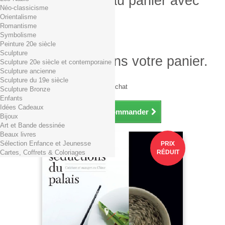
Produit ajouté au panier avec
Néo-classicisme
succès
Orientalisme
Romantisme
Quantité
Symbolisme
Total
Peinture 20e siècle
Sculpture
Il y a 1 produit dans votre panier.
Sculpture 20e siècle et contemporaine
Sculpture ancienne
Total produits TTC
Sculpture du 19e siècle
Frais de port TTC
0,01€ dès 29€ d'achat
Sculpture Bronze
Total TTC
Enfants
Idées Cadeaux
Continuer mes achats
Commander
Bijoux
Art et Bande dessinée
Beaux livres
Sélection Enfance et Jeunesse
PRIX
Cartes, Coffrets & Coloriages
RÉDUIT