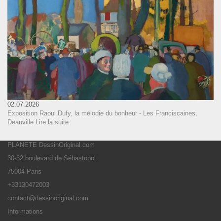
02.07.2026
Exposition Raoul Dufy, la mélodie du bonheur - Les Franciscaines,
Deauville
Lire la suite
PLANETE DessinOriginal.com
30-32 boulevard de Sébastopol
75004 Paris
+33130472003
contact@dessinoriginal.com
Informations