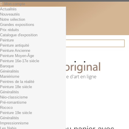
Mon compte
Actualités
Contact
Nouveautés
Français
Notre sélection
English
Grandes expositions
Français
Prix réduits
Actualités
Catalogue d'exposition
Peinture
Peinture antiquité
Peinture Ancienne
Rechercher
Peinture Moyen-Âge
Peinture 16e-17e siècle
Baroque
Généralités
Première librairie d'art en ligne
Maniérisme
Peintres de la réalité
Panier
(vide)
Peinture 18e siècle
Aucun produit
Généralités
Néo-classicisme
0,01€ dès 29€ d'achat
Livraison
Pré-romantisme
0,00 €
Total
Rococo
Commander
Peinture 19e siècle
Généralités
Impressionnisme
Les Nabis