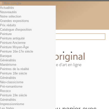
Mon compte
Actualités
Contact
Nouveautés
Français
Notre sélection
English
Grandes expositions
Français
Prix réduits
Actualités
Catalogue d'exposition
Peinture
Peinture antiquité
Peinture Ancienne
Rechercher
Peinture Moyen-Âge
Peinture 16e-17e siècle
Baroque
Généralités
Première librairie d'art en ligne
Maniérisme
Peintres de la réalité
Panier
(vide)
Peinture 18e siècle
Aucun produit
Généralités
Néo-classicisme
0,01€ dès 29€ d'achat
Livraison
Pré-romantisme
0,00 €
Total
Rococo
Commander
Peinture 19e siècle
Généralités
Impressionnisme
Les Nabis