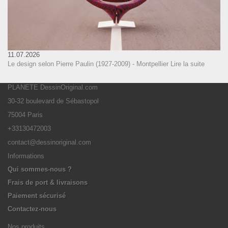
11.07.2026
Le design selon Pierre Paulin (1927-2009) - Montpellier
Lire la suite
PLANETE DessinOriginal.com
30-32 boulevard de Sébastopol
75004 Paris
+33130472003
contact@dessinoriginal.com
Informations
Qui sommes-nous ?
Frais de port & livraisons
Paiement sécurisé
Contactez-nous
Nos produits