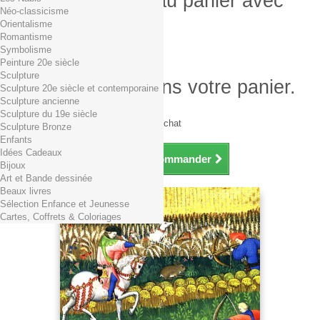
Produit ajouté au panier avec
Néo-classicisme
succès
Orientalisme
Romantisme
Quantité
Symbolisme
Total
Peinture 20e siècle
Sculpture
Il y a 1 produit dans votre panier.
Sculpture 20e siècle et contemporaine
Sculpture ancienne
Total produits TTC
Sculpture du 19e siècle
Frais de port TTC
0,01€ dès 29€ d'achat
Sculpture Bronze
Total TTC
Enfants
Idées Cadeaux
Continuer mes achats
Commander
Bijoux
Art et Bande dessinée
Beaux livres
Sélection Enfance et Jeunesse
Cartes, Coffrets & Coloriages