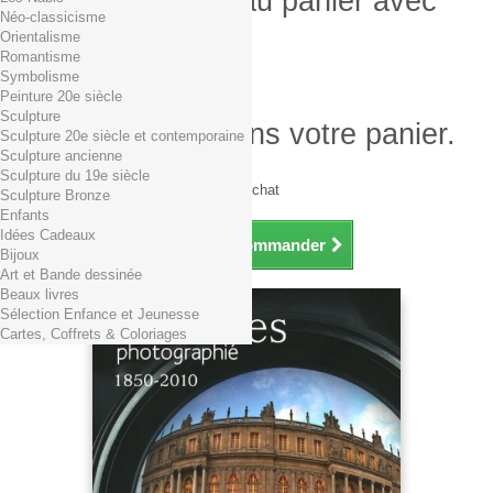
Produit ajouté au panier avec
Néo-classicisme
succès
Orientalisme
Romantisme
Quantité
Symbolisme
Total
Peinture 20e siècle
Sculpture
Il y a 1 produit dans votre panier.
Sculpture 20e siècle et contemporaine
Sculpture ancienne
Total produits TTC
Sculpture du 19e siècle
Frais de port TTC
0,01€ dès 29€ d'achat
Sculpture Bronze
Total TTC
Enfants
Idées Cadeaux
Continuer mes achats
Commander
Bijoux
Art et Bande dessinée
Beaux livres
Sélection Enfance et Jeunesse
Cartes, Coffrets & Coloriages