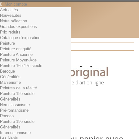
Mon compte
Actualités
Contact
Nouveautés
Français
Notre sélection
English
Grandes expositions
Français
Prix réduits
Actualités
Catalogue d'exposition
Peinture
Peinture antiquité
Peinture Ancienne
Rechercher
Peinture Moyen-Âge
Peinture 16e-17e siècle
Baroque
Généralités
Première librairie d'art en ligne
Maniérisme
Peintres de la réalité
Panier
(vide)
Peinture 18e siècle
Aucun produit
Généralités
Néo-classicisme
0,01€ dès 29€ d'achat
Livraison
Pré-romantisme
0,00 €
Total
Rococo
Commander
Peinture 19e siècle
Généralités
Impressionnisme
Les Nabis