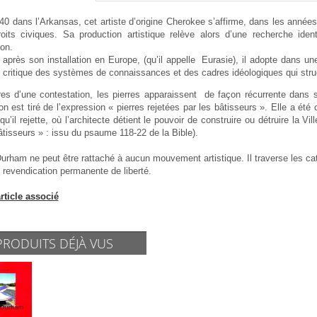
0 dans l’Arkansas, cet artiste d’origine Cherokee s’affirme, dans les années
roits civiques. Sa production artistique relève alors d’une recherche ident
on.
après son installation en Europe, (qu’il appelle Eurasie), il adopte dans u
critique des systèmes de connaissances et des cadres idéologiques qui struc
s d’une contestation, les pierres apparaissent de façon récurrente dans sa p
ion est tiré de l’expression « pierres rejetées par les bâtisseurs ». Elle a été
 qu’il rejette, où l’architecte détient le pouvoir de construire ou détruire la Vi
âtisseurs » : issu du psaume 118-22 de la Bible).
rham ne peut être rattaché à aucun mouvement artistique. Il traverse les ca
revendication permanente de liberté.
article associé
PRODUITS DÉJÀ VUS