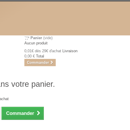
Panier
(vide)
Aucun produit
0,01€ dès 29€ d'achat
Livraison
0,00 €
Total
Commander
ans votre panier.
achat
Commander