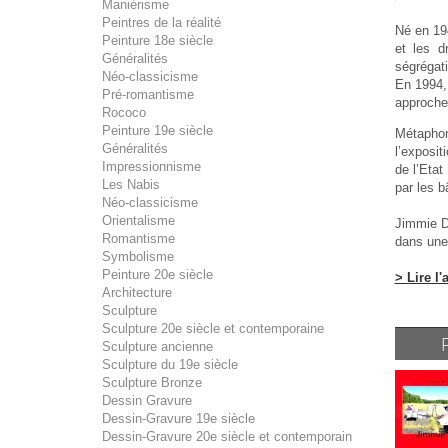
Maniérisme
Peintres de la réalité
Né en 194
Peinture 18e siècle
et les d
Généralités
ségrégati
Néo-classicisme
En 1994, 
Pré-romantisme
approche 
Rococo
Peinture 19e siècle
Métaphore
Généralités
l’exposit
Impressionnisme
de l’Etat
Les Nabis
par les b
Néo-classicisme
Orientalisme
Jimmie Du
Romantisme
dans une 
Symbolisme
Peinture 20e siècle
> Lire l'
Architecture
Sculpture
Sculpture 20e siècle et contemporaine
Sculpture ancienne
Sculpture du 19e siècle
Sculpture Bronze
Dessin Gravure
Dessin-Gravure 19e siècle
Dessin-Gravure 20e siècle et contemporain