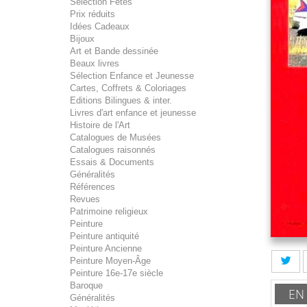
Sélection Fêtes
Prix réduits
Idées Cadeaux
Bijoux
Art et Bande dessinée
Beaux livres
Sélection Enfance et Jeunesse
Cartes, Coffrets & Coloriages
Editions Bilingues & inter.
Livres d'art enfance et jeunesse
Histoire de l'Art
Catalogues de Musées
Catalogues raisonnés
Essais & Documents
Généralités
Références
Revues
Patrimoine religieux
Peinture
Peinture antiquité
Peinture Ancienne
Peinture Moyen-Âge
Peinture 16e-17e siècle
Baroque
EN
Généralités