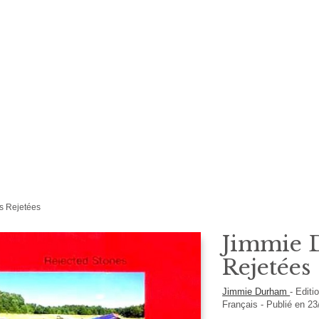
s Rejetées
Jimmie 
Rejetées
Jimmie Durham
-
Editi
Français
- Publié en 2