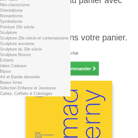
Produit ajouté au panier avec
Néo-classicisme
succès
Orientalisme
Romantisme
Quantité
Symbolisme
Total
Peinture 20e siècle
Sculpture
Il y a 1 produit dans votre panier.
Sculpture 20e siècle et contemporaine
Sculpture ancienne
Total produits TTC
Sculpture du 19e siècle
Frais de port TTC
0,01€ dès 29€ d'achat
Sculpture Bronze
Total TTC
Enfants
Idées Cadeaux
Continuer mes achats
Commander
Bijoux
Art et Bande dessinée
Beaux livres
Sélection Enfance et Jeunesse
Cartes, Coffrets & Coloriages