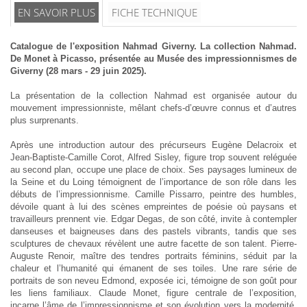
EN SAVOIR PLUS
FICHE TECHNIQUE
Catalogue de l'exposition Nahmad Giverny. La collection Nahmad.
De Monet à Picasso, présentée au Musée des impressionnismes de
Giverny (28 mars - 29 juin 2025).
La présentation de la collection Nahmad est organisée autour du
mouvement impressionniste, mêlant chefs-d’œuvre connus et d’autres
plus surprenants.
Après une introduction autour des précurseurs Eugène Delacroix et
Jean-Baptiste-Camille Corot, Alfred Sisley, figure trop souvent reléguée
au second plan, occupe une place de choix. Ses paysages lumineux de
la Seine et du Loing témoignent de l’importance de son rôle dans les
débuts de l’impressionnisme. Camille Pissarro, peintre des humbles,
dévoile quant à lui des scènes empreintes de poésie où paysans et
travailleurs prennent vie. Edgar Degas, de son côté, invite à contempler
danseuses et baigneuses dans des pastels vibrants, tandis que ses
sculptures de chevaux révèlent une autre facette de son talent. Pierre-
Auguste Renoir, maître des tendres portraits féminins, séduit par la
chaleur et l’humanité qui émanent de ses toiles. Une rare série de
portraits de son neveu Edmond, exposée ici, témoigne de son goût pour
les liens familiaux. Claude Monet, figure centrale de l’exposition,
incarne l’âme de l’impressionnisme et son évolution vers la modernité.