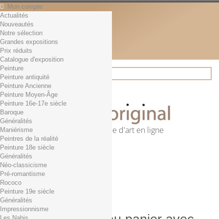
Mon compte
Actualités
Contact
Nouveautés
Français
Notre sélection
English
Grandes expositions
Français
Prix réduits
Actualités
Catalogue d'exposition
Peinture
Peinture antiquité
Peinture Ancienne
Rechercher
Peinture Moyen-Âge
Peinture 16e-17e siècle
Baroque
Généralités
Première librairie d'art en ligne
Maniérisme
Peintres de la réalité
Panier
(vide)
Peinture 18e siècle
Aucun produit
Généralités
Néo-classicisme
0,01€ dès 29€ d'achat
Livraison
Pré-romantisme
0,00 €
Total
Rococo
Commander
Peinture 19e siècle
Généralités
Impressionnisme
Les Nabis