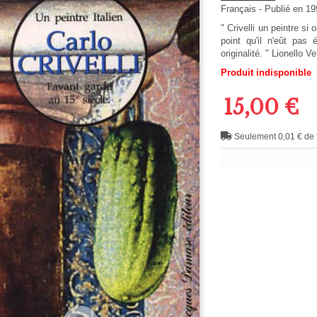
Français
- Publié en 1
" Crivelli un peintre si 
point qu'il n'eût pas 
originalité. " Lionello V
Produit indisponible
15,00 €
Seulement 0,01 € de f