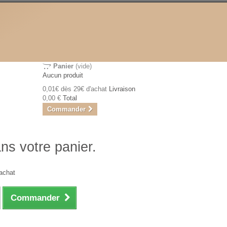
Panier
(vide)
Aucun produit
0,01€ dès 29€ d'achat
Livraison
0,00 €
Total
Commander
ans votre panier.
achat
Commander