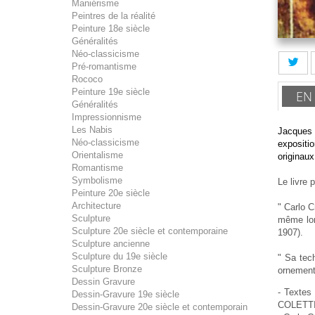
Maniérisme
Peintres de la réalité
Peinture 18e siècle
Généralités
Néo-classicisme
Pré-romantisme
Rococo
Peinture 19e siècle
EN
Généralités
Impressionnisme
Les Nabis
Jacques 
Néo-classicisme
expositi
Orientalisme
originaux
Romantisme
Symbolisme
Le livre 
Peinture 20e siècle
Architecture
" Carlo C
Sculpture
même lor
Sculpture 20e siècle et contemporaine
1907).
Sculpture ancienne
Sculpture du 19e siècle
" Sa tech
Sculpture Bronze
ornementa
Dessin Gravure
- Texte
Dessin-Gravure 19e siècle
COLETTI
Dessin-Gravure 20e siècle et contemporain