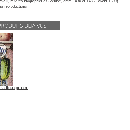
rivelli, repères biographiques (Venise, entre 1430 et 1435 - avant 1500)
es reproductions
PRODUITS DÉJÀ VUS
ivelli un peintre
.