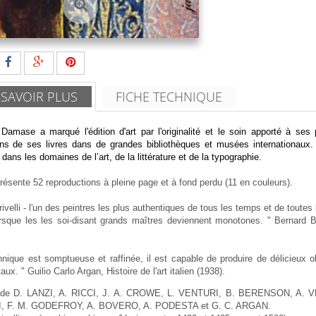
 SAVOIR PLUS
FICHE TECHNIQUE
Damase a marqué l'édition d'art par l'originalité et le soin apporté à ses p
ons de ses livres dans de grandes bibliothèques et musées internationaux.
 dans les domaines de l’art, de la littérature et de la typographie.
présente 52 reproductions à pleine page et à fond perdu (11 en couleurs).
rivelli - l'un des peintres les plus authentiques de tous les temps et de tout
sque les les soi-disant grands maîtres deviennent monotones. " Bernard B
nique est somptueuse et raffinée, il est capable de produire de délicieux o
ux. " Guilio Carlo Argan, Histoire de l'art italien (1938).
s de D. LANZI, A. RICCI, J. A. CROWE, L. VENTURI, B. BERENSON, A. 
, F. M. GODEFROY, A. BOVERO, A. PODESTA et G. C. ARGAN.