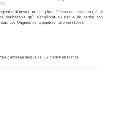
990
original qu'il devint l'un des plus célèbres de son temps, à tel
été souhaitable qu'il s'améliorât au risque de perdre son
enturi, Les Origines de la peinture italienne (1907).
rais d'envoi au dessus de 35€ d'achat en France