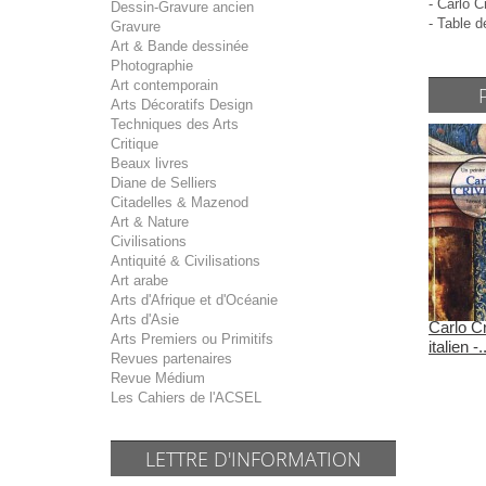
- Carlo C
Dessin-Gravure ancien
- Table d
Gravure
Art & Bande dessinée
Photographie
Art contemporain
Arts Décoratifs Design
Techniques des Arts
Critique
Beaux livres
Diane de Selliers
Citadelles & Mazenod
Art & Nature
Civilisations
Antiquité & Civilisations
Art arabe
Arts d'Afrique et d'Océanie
Arts d'Asie
Carlo Cr
Arts Premiers ou Primitifs
italien -..
Revues partenaires
Revue Médium
Les Cahiers de l'ACSEL
LETTRE D'INFORMATION