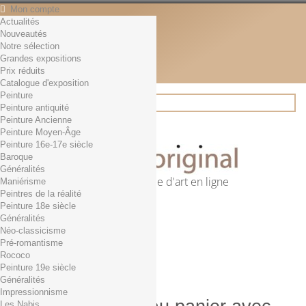
Mon compte
Actualités
Contact
Nouveautés
Français
Notre sélection
English
Grandes expositions
Français
Prix réduits
Actualités
Catalogue d'exposition
Peinture
Peinture antiquité
Peinture Ancienne
Rechercher
Peinture Moyen-Âge
Peinture 16e-17e siècle
Baroque
Généralités
Première librairie d'art en ligne
Maniérisme
Peintres de la réalité
Panier
(vide)
Peinture 18e siècle
Aucun produit
Généralités
Néo-classicisme
0,01€ dès 29€ d'achat
Livraison
Pré-romantisme
0,00 €
Total
Rococo
Commander
Peinture 19e siècle
Généralités
Impressionnisme
Les Nabis