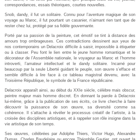
correspondances, essais théoriques, courtes nouvelles.
Snob, dandy, il fut un solitaire. Connu pour l’aventure magique de son
voyage au Maroc, il fut pourtant un casanier, n’aimant rien tant que de
rester chez lui, protégé par sa fidèle gouvernante.
Porté par sa passion de la peinture, cet émotif se tint à distance des
amours trop ombrageuses. Ces contradictions dessinent aux yeux de
nos contemporains un Delacroix difficile à saisir, impossible à étiqueter
ou à classer. Peu font le lien entre le jeune homme romantique et le
décorateur de l’Assemblée nationale, le voyageur au Maroc et l’homme
introverti, l’amateur intellectuel et le dandy solitaire. Incarné pour
beaucoup par la seule Liberté guidant le peuple, son œuvre s’efface et
semble difficile à lire face à ce tableau magistral devenu, avec la
Troisième République, le symbole de la France républicaine.
Delacroix apparaît ainsi, au début du XXIe siècle, célèbre mais obscur,
peintre majeur mais homme discret. En donnant la parole à Delacroix
lui-même, grâce à la publication de ses écrits, ce livre cherche à faire
découvrir la puissance de son œuvre, sa diversité comme sa
cohérence. Il s’attache à révéler le processus créatif de l’artiste, à la
croisée des disciplines artistiques, et à rappeler son rôle insigne dans la
vie artistique de son temps.
Ses œuvres, célébrées par Adolphe Thiers, Victor Hugo, Alexandre
Dumas, Charles Baudelaire ou encore Théophile Gautier, ont ouvert la