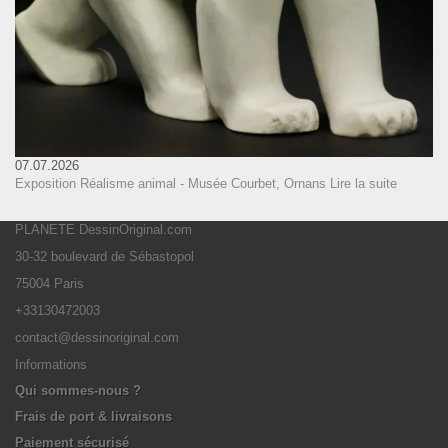
07.07.2026
Exposition Réalisme animal - Musée Courbet, Ornans
Lire la suite
PLANETE DessinOriginal.com
30-32 boulevard de Sébastopol
75004 Paris
+33130472003
contact@dessinoriginal.com
Informations
Qui sommes-nous ?
Frais de port & livraisons
Paiement sécurisé