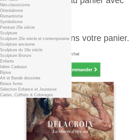
Produit ajouté au panier avec
Néo-classicisme
succès
Orientalisme
Romantisme
Quantité
Symbolisme
Total
Peinture 20e siècle
Sculpture
Il y a 1 produit dans votre panier.
Sculpture 20e siècle et contemporaine
Sculpture ancienne
Total produits TTC
Sculpture du 19e siècle
Frais de port TTC
0,01€ dès 29€ d'achat
Sculpture Bronze
Total TTC
Enfants
Idées Cadeaux
Continuer mes achats
Commander
Bijoux
Art et Bande dessinée
Beaux livres
Sélection Enfance et Jeunesse
Cartes, Coffrets & Coloriages