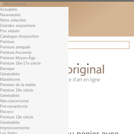
Mon compte
Actualités
Contact
Nouveautés
Français
Notre sélection
English
Grandes expositions
Français
Prix réduits
Actualités
Catalogue d'exposition
Peinture
Peinture antiquité
Peinture Ancienne
Rechercher
Peinture Moyen-Âge
Peinture 16e-17e siècle
Baroque
Généralités
Première librairie d'art en ligne
Maniérisme
Peintres de la réalité
Panier
(vide)
Peinture 18e siècle
Aucun produit
Généralités
Néo-classicisme
0,01€ dès 29€ d'achat
Livraison
Pré-romantisme
0,00 €
Total
Rococo
Commander
Peinture 19e siècle
Généralités
Impressionnisme
Les Nabis