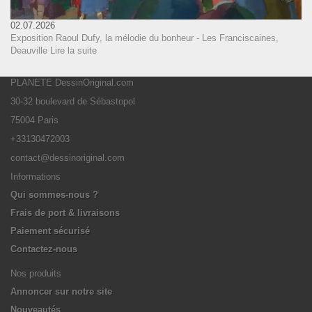
02.07.2026
Exposition Raoul Dufy, la mélodie du bonheur - Les Franciscaines,
Deauville
Lire la suite
PLANETE DessinOriginal.com
30-32 boulevard de Sébastopol
75004 Paris
+33130472003
contact@dessinoriginal.com
Informations
Qui sommes-nous ?
Frais de port & livraisons
Paiement sécurisé
Contactez-nous
Nos produits
Annoncer sur notre site
Nouveautés