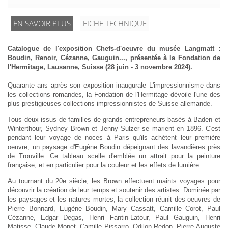
EN SAVOIR PLUS
FICHE TECHNIQUE
Catalogue de l'exposition Chefs-d'oeuvre du musée Langmatt :
Boudin, Renoir, Cézanne, Gauguin..., présentée à la Fondation de
l'Hermitage, Lausanne, Suisse (28 juin - 3 novembre 2024).
Quarante ans après son exposition inaugurale L'impressionnisme dans
les collections romandes, la Fondation de l'Hermitage dévoile l'une des
plus prestigieuses collections impressionnistes de Suisse allemande.
Tous deux issus de familles de grands entrepreneurs basés à Baden et
Winterthour, Sydney Brown et Jenny Sulzer se marient en 1896. C'est
pendant leur voyage de noces à Paris qu'ils achètent leur première
oeuvre, un paysage d'Eugène Boudin dépeignant des lavandières près
de Trouville. Ce tableau scelle d'emblée un attrait pour la peinture
française, et en particulier pour la couleur et les effets de lumière.
Au tournant du 20e siècle, les Brown effectuent maints voyages pour
découvrir la création de leur temps et soutenir des artistes. Dominée par
les paysages et les natures mortes, la collection réunit des oeuvres de
Pierre Bonnard, Eugène Boudin, Mary Cassatt, Camille Corot, Paul
Cézanne, Edgar Degas, Henri Fantin-Latour, Paul Gauguin, Henri
Matisse, Claude Monet, Camille Pissarro, Odilon Redon, Pierre-Auguste