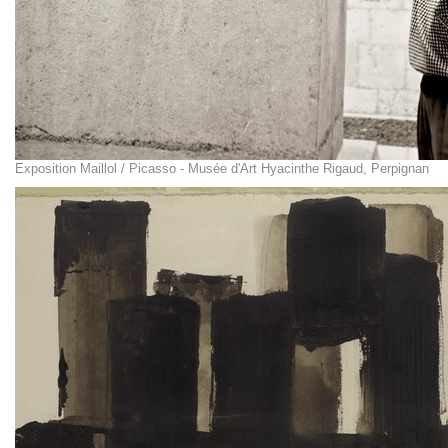
Exposition Maillol / Picasso - Musée d'Art Hyacinthe Rigaud, Perpignan