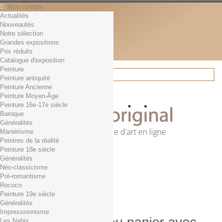
Mon compte
Actualités
Contact
Nouveautés
Français
Notre sélection
English
Grandes expositions
Français
Prix réduits
Actualités
Catalogue d'exposition
Peinture
Peinture antiquité
Peinture Ancienne
Rechercher
Peinture Moyen-Âge
Peinture 16e-17e siècle
Baroque
Généralités
Première librairie d'art en ligne
Maniérisme
Peintres de la réalité
Panier
(vide)
Peinture 18e siècle
Aucun produit
Généralités
Néo-classicisme
0,01€ dès 29€ d'achat
Livraison
Pré-romantisme
0,00 €
Total
Rococo
Commander
Peinture 19e siècle
Généralités
Impressionnisme
Les Nabis