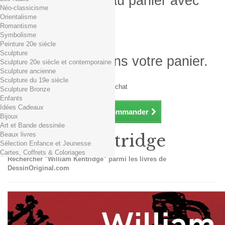
Produit ajouté au panier avec
Néo-classicisme
succès
Orientalisme
Romantisme
Quantité
Symbolisme
Total
Peinture 20e siècle
Sculpture
Il y a 1 produit dans votre panier.
Sculpture 20e siècle et contemporaine
Sculpture ancienne
Total produits TTC
Sculpture du 19e siècle
Frais de port TTC
0,01€ dès 29€ d'achat
Sculpture Bronze
Total TTC
Enfants
Idées Cadeaux
Continuer mes achats
Commander
Bijoux
Art et Bande dessinée
Beaux livres
William Kentridge
Sélection Enfance et Jeunesse
Cartes, Coffrets & Coloriages
Rechercher "William Kentridge" parmi les livres de
DessinOriginal.com