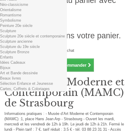
Produit ajouté au panier avec
Néo-classicisme
succès
Orientalisme
Romantisme
Quantité
Symbolisme
Total
Peinture 20e siècle
Sculpture
Il y a 1 produit dans votre panier.
Sculpture 20e siècle et contemporaine
Sculpture ancienne
Total produits TTC
Sculpture du 19e siècle
Frais de port TTC
0,01€ dès 29€ d'achat
Sculpture Bronze
Total TTC
Enfants
Idées Cadeaux
Continuer mes achats
Commander
Bijoux
Art et Bande dessinée
Beaux livres
Musée d’Art Moderne et
Sélection Enfance et Jeunesse
Cartes, Coffrets & Coloriages
Contemporain (MAMC)
de Strasbourg
Informations pratiques : - Musée d’Art Moderne et Contemporain
(MAMC) :1, place Hans Jean Arp - Strasbourg - Ouvert les mardi,
mercredi et les vendredi de 12h à 19h. Le jeudi de 12h à 21h. Fermé le
lundi - Plein tarif : 7 €, tarif réduit : 3.5 € - tél. 03 88 23 31 31 - Accès