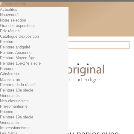
Mon compte
Actualités
Contact
Nouveautés
Français
Notre sélection
English
Grandes expositions
Français
Prix réduits
Actualités
Catalogue d'exposition
Peinture
Peinture antiquité
Peinture Ancienne
Rechercher
Peinture Moyen-Âge
Peinture 16e-17e siècle
Baroque
Généralités
Première librairie d'art en ligne
Maniérisme
Peintres de la réalité
Panier
(vide)
Peinture 18e siècle
Aucun produit
Généralités
Néo-classicisme
0,01€ dès 29€ d'achat
Livraison
Pré-romantisme
0,00 €
Total
Rococo
Commander
Peinture 19e siècle
Généralités
Impressionnisme
Les Nabis