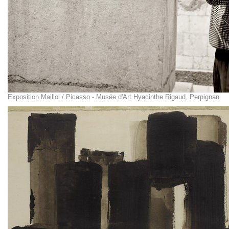
Exposition Maillol / Picasso - Musée d'Art Hyacinthe Rigaud, Perpignan