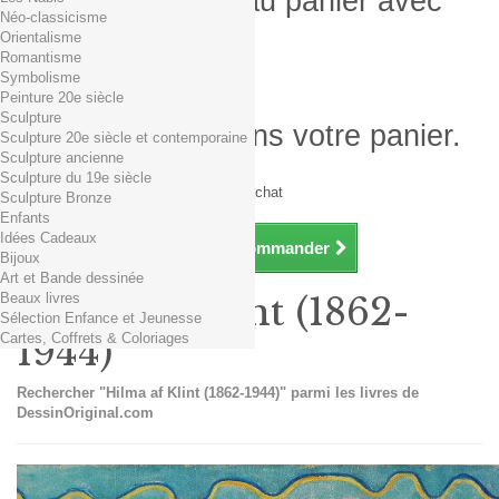
Produit ajouté au panier avec
Néo-classicisme
succès
Orientalisme
Romantisme
Quantité
Symbolisme
Total
Peinture 20e siècle
Sculpture
Il y a 1 produit dans votre panier.
Sculpture 20e siècle et contemporaine
Sculpture ancienne
Total produits TTC
Sculpture du 19e siècle
Frais de port TTC
0,01€ dès 29€ d'achat
Sculpture Bronze
Total TTC
Enfants
Idées Cadeaux
Continuer mes achats
Commander
Bijoux
Art et Bande dessinée
Beaux livres
Hilma af Klint (1862-
Sélection Enfance et Jeunesse
Cartes, Coffrets & Coloriages
1944)
Rechercher "Hilma af Klint (1862-1944)" parmi les livres de
DessinOriginal.com