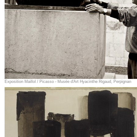
Exposition Maillol / Picasso - Musée d'Art Hyacinthe Rigaud, Perpignan