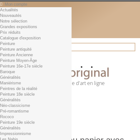
Mon compte
Actualités
Contact
Nouveautés
Français
Notre sélection
English
Grandes expositions
Français
Prix réduits
Actualités
Catalogue d'exposition
Peinture
Peinture antiquité
Peinture Ancienne
Rechercher
Peinture Moyen-Âge
Peinture 16e-17e siècle
Baroque
Généralités
Première librairie d'art en ligne
Maniérisme
Peintres de la réalité
Panier
(vide)
Peinture 18e siècle
Aucun produit
Généralités
Néo-classicisme
0,01€ dès 29€ d'achat
Livraison
Pré-romantisme
0,00 €
Total
Rococo
Commander
Peinture 19e siècle
Généralités
Impressionnisme
Les Nabis