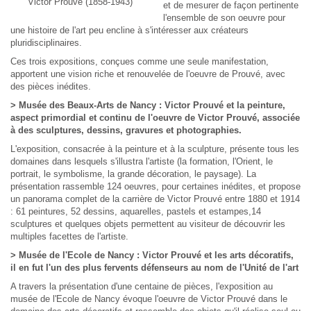
Victor Prouvé (1858-1943)
et de mesurer de façon pertinente
l'ensemble de son oeuvre pour
une histoire de l'art peu encline à s'intéresser aux créateurs
pluridisciplinaires.
Ces trois expositions, conçues comme une seule manifestation,
apportent une vision riche et renouvelée de l'oeuvre de Prouvé, avec
des pièces inédites.
> Musée des Beaux-Arts de Nancy : Victor Prouvé et la peinture,
aspect primordial et continu de l'oeuvre de Victor Prouvé, associée
à des sculptures, dessins, gravures et photographies.
L'exposition, consacrée à la peinture et à la sculpture, présente tous les
domaines dans lesquels s'illustra l'artiste (la formation, l'Orient, le
portrait, le symbolisme, la grande décoration, le paysage). La
présentation rassemble 124 oeuvres, pour certaines inédites, et propose
un panorama complet de la carrière de Victor Prouvé entre 1880 et 1914
: 61 peintures, 52 dessins, aquarelles, pastels et estampes,14
sculptures et quelques objets permettent au visiteur de découvrir les
multiples facettes de l'artiste.
> Musée de l'Ecole de Nancy : Victor Prouvé et les arts décoratifs,
il en fut l'un des plus fervents défenseurs au nom de l'Unité de l'art
A travers la présentation d'une centaine de pièces, l'exposition au
musée de l'Ecole de Nancy évoque l'oeuvre de Victor Prouvé dans le