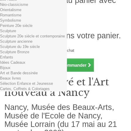
Produit ajouté au panier avec
Néo-classicisme
succès
Orientalisme
Romantisme
Quantité
Symbolisme
Total
Peinture 20e siècle
Sculpture
Il y a 1 produit dans votre panier.
Sculpture 20e siècle et contemporaine
Sculpture ancienne
Total produits TTC
Sculpture du 19e siècle
Frais de port TTC
0,01€ dès 29€ d'achat
Sculpture Bronze
Total TTC
Enfants
Idées Cadeaux
Continuer mes achats
Commander
Bijoux
Art et Bande dessinée
Beaux livres
Victor Prouvé et l'Art
Sélection Enfance et Jeunesse
Cartes, Coffrets & Coloriages
nouveau à Nancy
Nancy, Musée des Beaux-Arts,
Musée de l'Ecole de Nancy,
Musée Lorrain (du 17 mai au 21