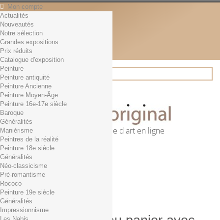
Mon compte
Actualités
Contact
Nouveautés
Français
Notre sélection
English
Grandes expositions
Français
Prix réduits
Actualités
Catalogue d'exposition
Peinture
Peinture antiquité
Peinture Ancienne
Rechercher
Peinture Moyen-Âge
Peinture 16e-17e siècle
Baroque
Généralités
Première librairie d'art en ligne
Maniérisme
Peintres de la réalité
Panier
(vide)
Peinture 18e siècle
Aucun produit
Généralités
Néo-classicisme
0,01€ dès 29€ d'achat
Livraison
Pré-romantisme
0,00 €
Total
Rococo
Commander
Peinture 19e siècle
Généralités
Impressionnisme
Les Nabis