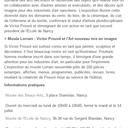
domaine des arts décoratifs et rassemble des objets qu'il réalise seul ou
en collaboration avec d'autres artistes et exécutants, et des décors qu'il
imagine pour des industriels d'art nancéiens. L'exposition illustre cette
diversité dans les domaines du verre, du bois, de la céramique, du cuir,
de l'orfèvrerie et du textile, confirmant le statut d'artiste pluridisciplinaire
de Victor Prouvé et témoignant de son action en tant que second
président de l'Ecole de Nancy.
> Musée Lorrain : Victor Prouvé et l'Art nouveau mis en images
Si Victor Prouvé est surtout connu en tant que peintre, sculpteur et
décorateur, il l'est beaucoup moins en tant qu'illustrateur. Pourtant,
homme moderne inscrit dans son temps, il témoigne d'une grande
attention pour les industries d'art, en particulier pour l'imprimerie.
L'exposition au musée Lorrain rassemble près de 160 pièces :
estampes, affiches, menus, programmes, publicités, revues, livres.
révélant la créativité de Prouvé mise au service de l'édition.
Informations pratiques
Musée des Beaux-Arts
, 3 place Stanislas, Nancy.
Ouvert du mercredi au lundi de 10h00 à 18h00, fermé le mardi et le 14
juillet.
Musée de l'Ecole de Nancy
, 36-38 rue du Sergent Blandan, Nancy