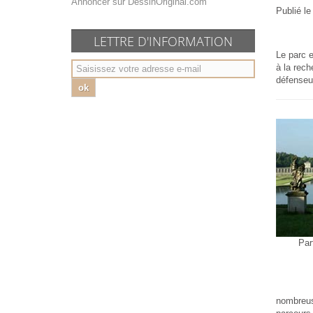
Annoncer sur DessinOriginal.com
Publié l
LETTRE D'INFORMATION
Le parc e
à la rech
défenseur
ok
Par
nombreuse