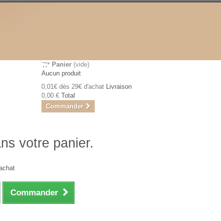
Panier
(vide)
Aucun produit
0,01€ dès 29€ d'achat
Livraison
0,00 €
Total
Commander
ans votre panier.
achat
Commander