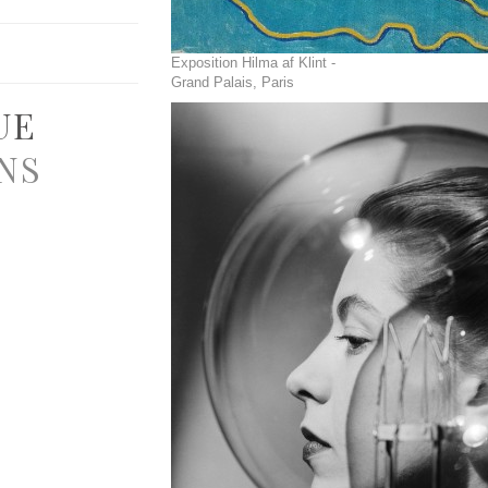
Exposition Hilma af Klint -
Grand Palais, Paris
UE
NS