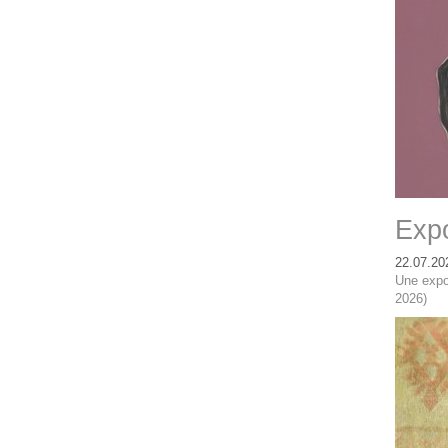
Expo
22.07.20
Une expo
2026)