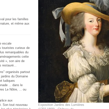
val pour les familles
a nature, et même aux
ne escale
s touristes curieux de
 plus remarquables du
 aménagements cette
ité », son aire de
s restauré...
ns" organisés partout
t jardins du Domaine
et ludiques
nade ... dans le
res Le Nôtre, ... ou
grâce aux
ué. Son tout nouveau
Exposition Jardins des Lumières