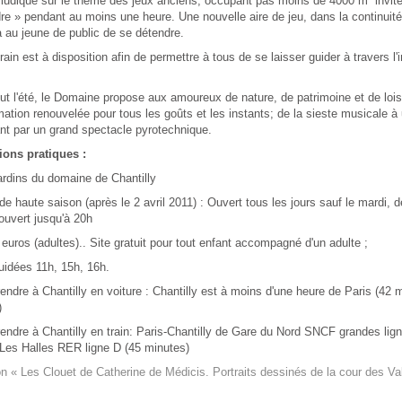
ludique sur le thème des jeux anciens, occupant pas moins de 4000 m² invite
re » pendant au moins une heure. Une nouvelle aire de jeu, dans la continuité
 au jeune de public de se détendre.
train est à disposition afin de permettre à tous de se laisser guider à travers 
ut l'été, le Domaine propose aux amoureux de nature, de patrimoine et de lois
tion renouvelée pour tous les goûts et les instants; de la sieste musicale à u
nt par un grand spectacle pyrotechnique.
ions pratiques :
ardins du domaine de Chantilly
de haute saison (après le 2 avril 2011) : Ouvert tous les jours sauf le mardi, 
ouvert jusqu'à 20h
3 euros (adultes).. Site gratuit pour tout enfant accompagné d'un adulte ;
uidées 11h, 15h, 16h.
endre à Chantilly en voiture : Chantilly est à moins d'une heure de Paris (42 
)
endre à Chantilly en train: Paris-Chantilly de Gare du Nord SNCF grandes lig
-Les Halles RER ligne D (45 minutes)
n « Les Clouet de Catherine de Médicis. Portraits dessinés de la cour des Va