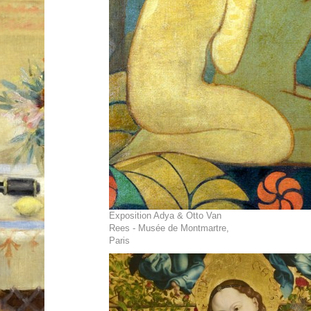
Exposition Adya & Otto Van
Rees - Musée de Montmartre,
Paris