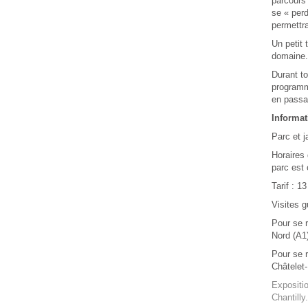
parcours 
se « perd
permettra
Un petit 
domaine.
Durant to
programma
en passa
Informat
Parc et j
Horaires 
parc est 
Tarif : 1
Visites g
Pour se r
Nord (A1
Pour se r
Châtelet
Expositio
Chantilly.