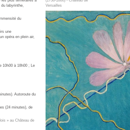
 les plus téméraires à
(1750-1800) - Château de
 du labyrinthe,
Versailles
l'immensité du
irs une
n opéra en plein air,
de 10h00 à 18h00 ; Le
minutes). Autoroute du
nes (24 minutes), de
lois » au Château de