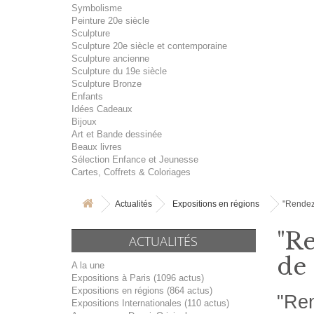
Symbolisme
Peinture 20e siècle
Sculpture
Sculpture 20e siècle et contemporaine
Sculpture ancienne
Sculpture du 19e siècle
Sculpture Bronze
Enfants
Idées Cadeaux
Bijoux
Art et Bande dessinée
Beaux livres
Sélection Enfance et Jeunesse
Cartes, Coffrets & Coloriages
Actualités
Expositions en régions
"Rendez
"Re
ACTUALITÉS
de 
A la une
Expositions à Paris (1096 actus)
Expositions en régions (864 actus)
"Ren
Expositions Internationales (110 actus)