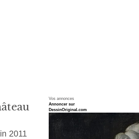
Vos annonces
hâteau
Annoncer sur
DessinOriginal.com
uin 2011