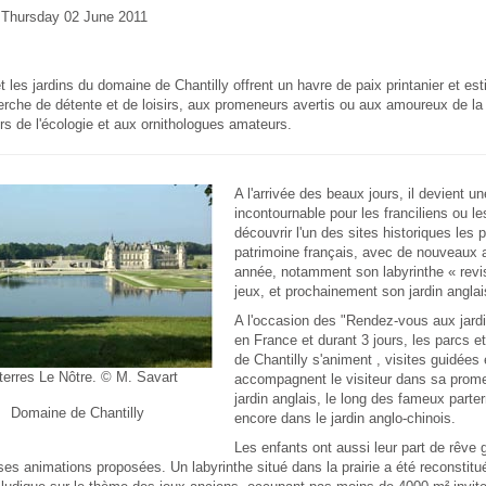
e Thursday 02 June 2011
t les jardins du domaine de Chantilly offrent un havre de paix printanier et esti
erche de détente et de loisirs, aux promeneurs avertis ou aux amoureux de l
s de l'écologie et aux ornithologues amateurs.
A l'arrivée des beaux jours, il devient u
incontournable pour les franciliens ou le
découvrir l'un des sites historiques les
patrimoine français, avec de nouveaux
année, notamment son labyrinthe « revis
jeux, et prochainement son jardin anglai
A l'occasion des "Rendez-vous aux jardi
en France et durant 3 jours, les parcs e
de Chantilly s'animent , visites guidées 
terres Le Nôtre. © M. Savart
accompagnent le visiteur dans sa prome
jardin anglais, le long des fameux parter
Domaine de Chantilly
encore dans le jardin anglo-chinois.
Les enfants ont aussi leur part de rêve 
s animations proposées. Un labyrinthe situé dans la prairie a été reconstit